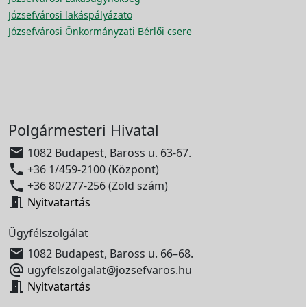
Józsefvárosi lakáspályázato
Józsefvárosi Önkormányzati Bérlői csere
Polgármesteri Hivatal

1082 Budapest, Baross u. 63-67.

+36 1/459-2100 (Központ)

+36 80/277-256 (Zöld szám)

Nyitvatartás
Ügyfélszolgálat

1082 Budapest, Baross u. 66–68.

ugyfelszolgalat@jozsefvaros.hu

Nyitvatartás