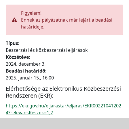
Figyelem!
Ennek az pályázatnak már lejárt a beadási
határideje.
Típus:
Beszerzési és közbeszerzési eljárások
Közzétéve:
2024. december 3.
Beadási határidő:
2025. január 15., 16:00
Elérhetősége az Elektronikus Közbeszerzési
Rendszeren (EKR):
https://ekr.gov.hu/eljarastar/eljaras/EKR00221041202
4?relevansReszek=1,2