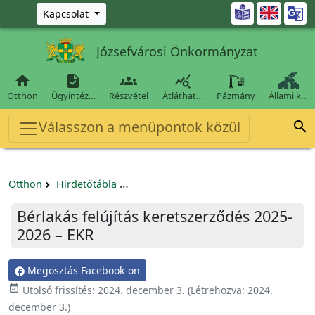
Ugrás a fő tartalomra

Kapcsolat
Józsefvárosi Önkormányzat




Otthon
Ügyintéz…
Részvétel
Átláthat…
Pázmány
Állami k…
Válasszon a menüpontok közül

Otthon
Hirdetőtábla
Beszerzési és közbeszerzési eljárások
Bérlakás felújítás keretszerződés 2025-
2026 – EKR
Megosztás Facebook-on

Utolsó frissítés:
2024. december 3.
(Létrehozva:
2024.
december 3.
)