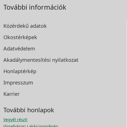
További információk
Közérdekű adatok
Okostérképek
Adatvédelem
Akadálymentesítési
nyilatkozat
Honlaptérkép
Impresszum
Karrier
További honlapok
Vegyél részt!
Józsefvárosi Lakásügynökség