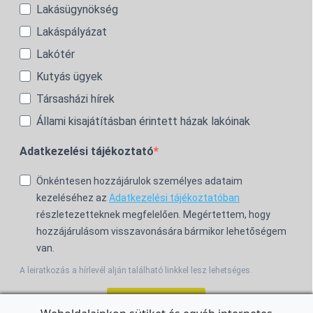
Lakásügynökség
Lakáspályázat
Lakótér
Kutyás ügyek
Társasházi hírek
Állami kisajátításban érintett házak lakóinak
Adatkezelési tájékoztató
Önkéntesen hozzájárulok személyes adataim
kezeléséhez az
Adatkezelési tájékoztatóban
részletezetteknek megfelelően. Megértettem, hogy
hozzájárulásom visszavonására bármikor lehetőségem
van.
A leiratkozás a hírlevél alján található linkkel lesz lehetséges.
Feliratkozom!