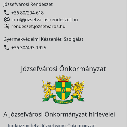
Józsefvárosi Rendészet

+36 80/204-618

info@jozsefvarosirendeszet.hu
rendeszet.jozsefvaros.hu
Gyermekvédelmi Készenléti Szolgálat

+36 30/493-1925
Józsefvárosi Önkormányzat
A Józsefvárosi Önkormányzat hírlevelei
Iratkozzon fel a Józsefvárosi Önkormányzat