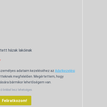
ntett házak lakóinak
 személyes adataim kezeléséhez az
Adatkezelési
tteknek megfelelően. Megértettem, hogy
ására bármikor lehetőségem van.
tó linkkel lesz lehetséges.
Feliratkozom!