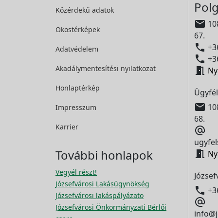
Polg
Közérdekű adatok

108
Okostérképek
67.

+36
Adatvédelem

+36
Akadálymentesítési
nyilatkozat

Ny
Honlaptérkép
Ügyfél

108
Impresszum
68.
Karrier

ugyfel
További honlapok

Ny
Vegyél részt!
József
Józsefvárosi Lakásügynökség

+3
Józsefvárosi lakáspályázato

Józsefvárosi Önkormányzati Bérlői
info@j