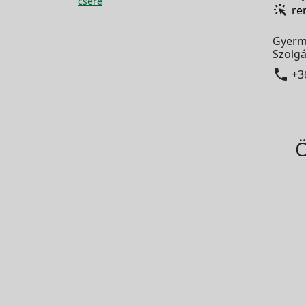
csere
re
Gyerm
Szolgá

+3
Ö