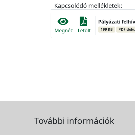
Kapcsolódó mellékletek:
Pályázati felhí
199 KB
PDF dok
Megnéz
Letölt
További információk