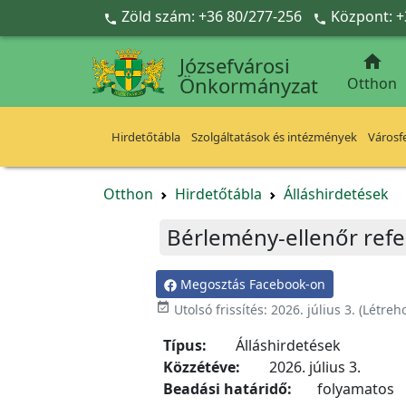
Ugrás a fő tartalomra
Zöld szám: +36 80/277-256
Központ: +



Józsefvárosi
Önkormányzat
Otthon
Hirdetőtábla
Szolgáltatások és intézmények
Városfe
Otthon
Hirdetőtábla
Álláshirdetések
Bérlemény-ellenőr ref
Megosztás Facebook-on

Utolsó frissítés:
2026. július 3.
(Létreh
Típus:
Álláshirdetések
Közzétéve:
2026. július 3.
Beadási határidő:
folyamatos