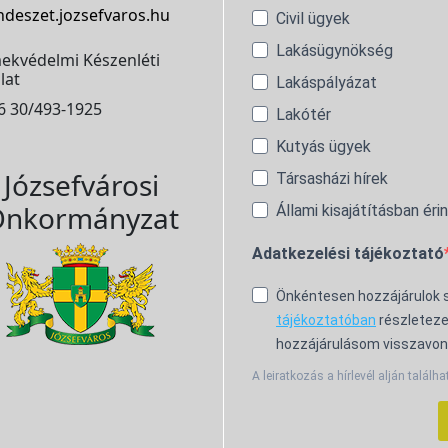
ndeszet.jozsefvaros.hu
Civil ügyek
Lakásügynökség
ekvédelmi Készenléti
lat
Lakáspályázat
6 30/493-1925
Lakótér
Kutyás ügyek
Józsefvárosi
Társasházi hírek
nkormányzat
Állami kisajátításban éri
Adatkezelési tájékoztató
Önkéntesen hozzájárulok
tájékoztatóban
részleteze
hozzájárulásom visszavon
A leiratkozás a hírlevél alján találha