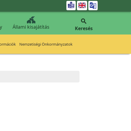


y
Állami kisajátítás
Keresés
formációk
Nemzetiségi Önkormányzatok