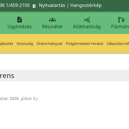
36 1/459-2100
Nyitvatartás
|
Hangostérkép




Ügyintézés
Részvétel
Átláthatóság
Pázmán
jlesztés
Közösség
Önkormányzat
Polgármesteri Hivatal
Választási in
erens
ozva:
2026. július 3.
)