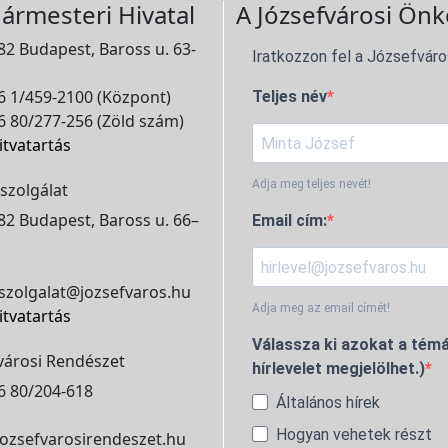
ármesteri Hivatal
A Józsefvárosi Önk
2 Budapest, Baross u. 63-
Iratkozzon fel a Józsefváro
 1/459-2100 (Központ)
Teljes név
 80/277-256 (Zöld szám)
itvatartás
Adja meg teljes nevét!
szolgálat
2 Budapest, Baross u. 66–
Email cím:
szolgalat@jozsefvaros.hu
Adja meg az email címét!
itvatartás
Válassza ki azokat a témá
városi Rendészet
hírlevelet megjelölhet.)
6 80/204-618
Általános hírek
Hogyan vehetek részt
ozsefvarosirendeszet.hu