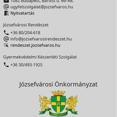

1082 Budapest, Baross u. 66–68.

ugyfelszolgalat@jozsefvaros.hu

Nyitvatartás
Józsefvárosi Rendészet

+36 80/204-618

info@jozsefvarosirendeszet.hu
rendeszet.jozsefvaros.hu
Gyermekvédelmi Készenléti Szolgálat

+36 30/493-1925
Józsefvárosi Önkormányzat