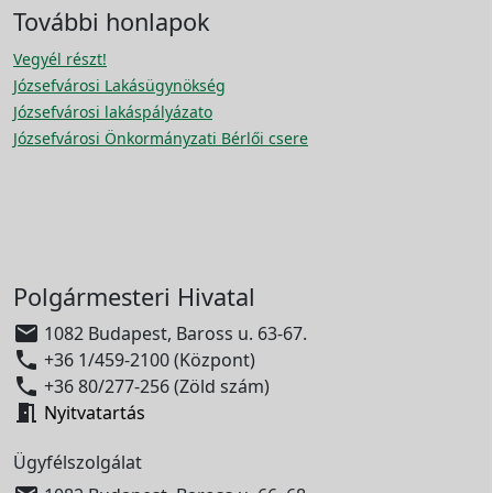
További honlapok
Vegyél részt!
Józsefvárosi Lakásügynökség
Józsefvárosi lakáspályázato
Józsefvárosi Önkormányzati Bérlői csere
Polgármesteri Hivatal

1082 Budapest, Baross u. 63-67.

+36 1/459-2100 (Központ)

+36 80/277-256 (Zöld szám)

Nyitvatartás
Ügyfélszolgálat