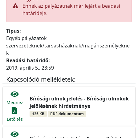
Ennek az pályázatnak már lejárt a beadási
határideje.
Típus:
Egyéb pályázatok
szervezeteknek/társasházaknak/magánszemélyekne
k
Beadási határidő:
2019. április 5., 23:59
Kapcsolódó mellékletek:
Bírósági ülnök jelölés - Bírósági ülnökök
Megnéz
jelölésének hirdetménye
125 KB
PDF dokumentum
Letöltés