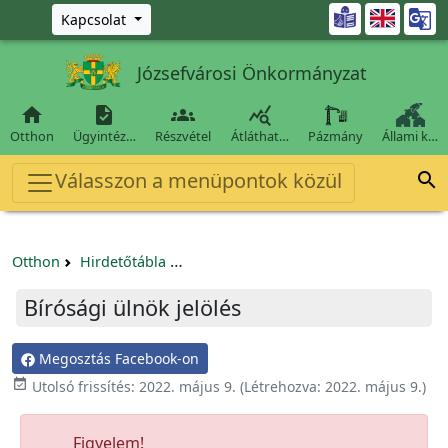
Ugrás a fő tartalomra

Kapcsolat
Józsefvárosi Önkormányzat




Otthon
Ügyintéz…
Részvétel
Átláthat…
Pázmány
Állami k…
Válasszon a menüpontok közül

Otthon
Hirdetőtábla
Egyéb pályázatok szervezeteknek/tá
Bírósági ülnök jelölés
Megosztás Facebook-on

Utolsó frissítés:
2022. május 9.
(Létrehozva:
2022. május 9.
)
Figyelem!