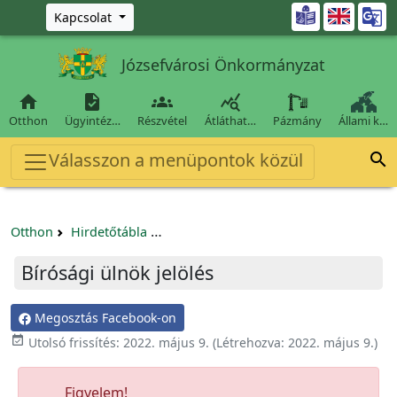
Ugrás a fő tartalomra

Kapcsolat
Józsefvárosi Önkormányzat




Otthon
Ügyintéz…
Részvétel
Átláthat…
Pázmány
Állami k…
Válasszon a menüpontok közül

Otthon
Hirdetőtábla
Egyéb pályázatok szervezeteknek/tá
Bírósági ülnök jelölés
Megosztás Facebook-on

Utolsó frissítés:
2022. május 9.
(Létrehozva:
2022. május 9.
)
Figyelem!