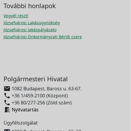
További honlapok
Vegyél részt!
Józsefvárosi Lakásügynökség
Józsefvárosi lakáspályázato
Józsefvárosi Önkormányzati Bérlői csere
Polgármesteri Hivatal

1082 Budapest, Baross u. 63-67.

+36 1/459-2100 (Központ)

+36 80/277-256 (Zöld szám)

Nyitvatartás
Ügyfélszolgálat