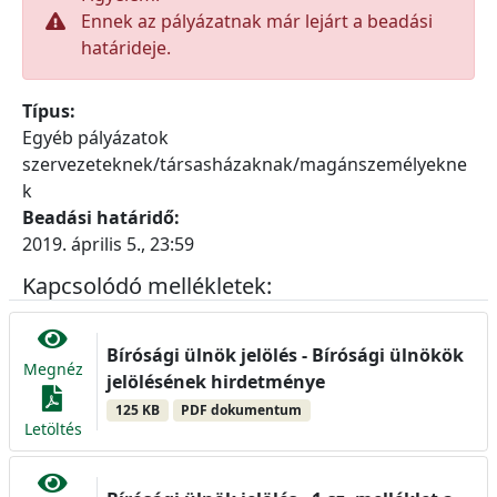
Ennek az pályázatnak már lejárt a beadási
határideje.
Típus:
Egyéb pályázatok
szervezeteknek/társasházaknak/magánszemélyekne
k
Beadási határidő:
2019. április 5., 23:59
Kapcsolódó mellékletek:
Bírósági ülnök jelölés - Bírósági ülnökök
Megnéz
jelölésének hirdetménye
125 KB
PDF dokumentum
Letöltés