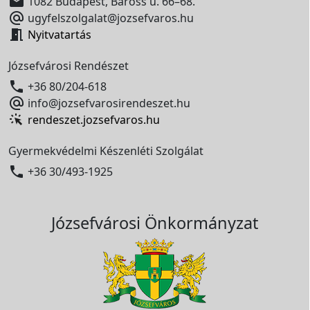

1082 Budapest, Baross u. 66–68.

ugyfelszolgalat@jozsefvaros.hu

Nyitvatartás
Józsefvárosi Rendészet

+36 80/204-618

info@jozsefvarosirendeszet.hu
rendeszet.jozsefvaros.hu
Gyermekvédelmi Készenléti Szolgálat

+36 30/493-1925
Józsefvárosi Önkormányzat