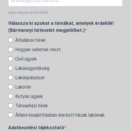
Adja meg az email címét!
Válassza ki azokat a témákat, amelyek érdeklik!
(Bármennyi hírlevelet megjelölhet.)
Általános hírek
Hogyan vehetek részt
Civil ügyek
Lakásügynökség
Lakáspályázat
Lakótér
Kutyás ügyek
Társasházi hírek
Állami kisajátításban érintett házak lakóinak
Adatkezelési tájékoztató