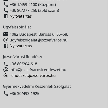

+36 1/459-2100 (Központ)

+36 80/277-256 (Zöld szám)

Nyitvatartás
Ügyfélszolgálat

1082 Budapest, Baross u. 66–68.

ugyfelszolgalat@jozsefvaros.hu

Nyitvatartás
Józsefvárosi Rendészet

+36 80/204-618

info@jozsefvarosirendeszet.hu
rendeszet.jozsefvaros.hu
Gyermekvédelmi Készenléti Szolgálat

+36 30/493-1925