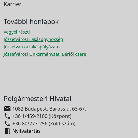
Karrier
További honlapok
Vegyél részt!
Józsefvárosi Lakásügynökség
Józsefvárosi lakáspályázato
Józsefvárosi Önkormányzati Bérlői csere
Polgármesteri Hivatal

1082 Budapest, Baross u. 63-67.

+36 1/459-2100 (Központ)

+36 80/277-256 (Zöld szám)

Nyitvatartás