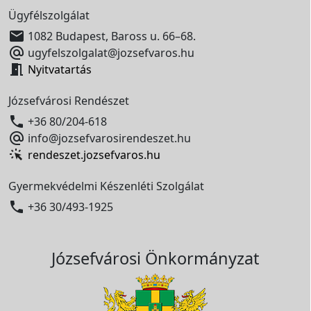
Ügyfélszolgálat

1082 Budapest, Baross u. 66–68.

ugyfelszolgalat@jozsefvaros.hu

Nyitvatartás
Józsefvárosi Rendészet

+36 80/204-618

info@jozsefvarosirendeszet.hu
rendeszet.jozsefvaros.hu
Gyermekvédelmi Készenléti Szolgálat

+36 30/493-1925
Józsefvárosi Önkormányzat