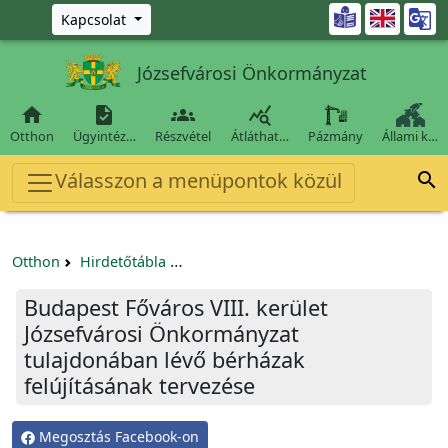
Ugrás a fő tartalomra

Kapcsolat
Józsefvárosi Önkormányzat




Otthon
Ügyintéz…
Részvétel
Átláthat…
Pázmány
Állami k…
Válasszon a menüpontok közül

Otthon
Hirdetőtábla
Beszerzési és közbeszerzési eljárások
Budapest Főváros VIII. kerület
Józsefvárosi Önkormányzat
tulajdonában lévő bérházak
felújításának tervezése
Megosztás Facebook-on