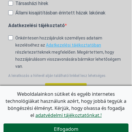
Társasházi hírek
Állami kisajátításban érintett házak lakóinak
Adatkezelési tájékoztató
Önkéntesen hozzájárulok személyes adataim
kezeléséhez az
Adatkezelési tájékoztatóban
részletezetteknek megfelelően. Megértettem, hogy
hozzájárulásom visszavonására bármikor lehetőségem
van.
A leiratkozás a hírlevél alján található linkkel lesz lehetséges.
Feliratkozom!
Weboldalainkon sütiket és egyéb internetes
technológiákat használunk azért, hogy jobbá tegyük a
For the English Newsletter, click
HERE.
böngészési élményt. Kérjük, hogy olvassa és fogadja
el
adatvédelmi tájékoztatónkat.!


Elfogadom