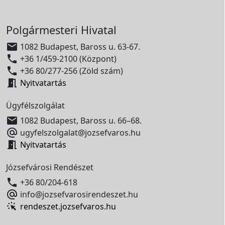
Polgármesteri Hivatal

1082 Budapest, Baross u. 63-67.

+36 1/459-2100 (Központ)

+36 80/277-256 (Zöld szám)

Nyitvatartás
Ügyfélszolgálat

1082 Budapest, Baross u. 66–68.

ugyfelszolgalat@jozsefvaros.hu

Nyitvatartás
Józsefvárosi Rendészet

+36 80/204-618

info@jozsefvarosirendeszet.hu
rendeszet.jozsefvaros.hu