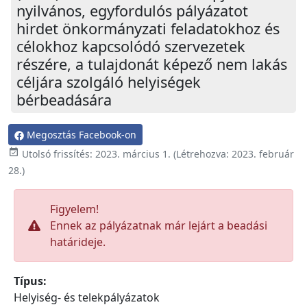
nyilvános, egyfordulós pályázatot
hirdet önkormányzati feladatokhoz és
célokhoz kapcsolódó szervezetek
részére, a tulajdonát képező nem lakás
céljára szolgáló helyiségek
bérbeadására
Megosztás Facebook-on

Utolsó frissítés:
2023. március 1.
(Létrehozva:
2023. február
28.
)
Figyelem!
Ennek az pályázatnak már lejárt a beadási
határideje.
Típus:
Helyiség- és telekpályázatok