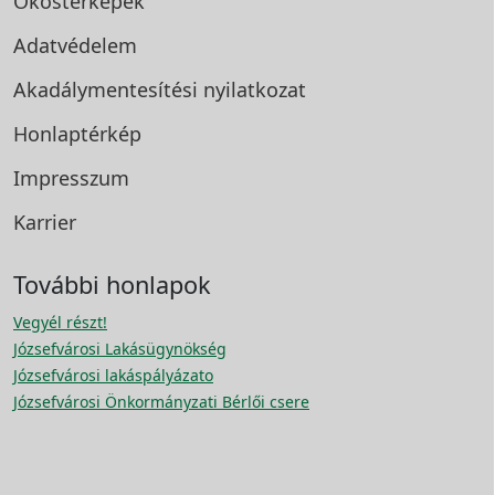
Okostérképek
Adatvédelem
Akadálymentesítési
nyilatkozat
Honlaptérkép
Impresszum
Karrier
További honlapok
Vegyél részt!
Józsefvárosi Lakásügynökség
Józsefvárosi lakáspályázato
Józsefvárosi Önkormányzati Bérlői csere