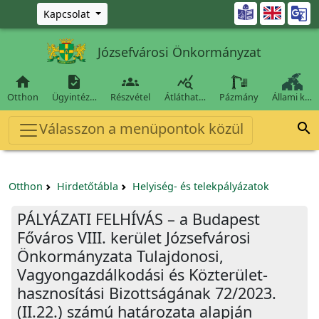
Ugrás a fő tartalomra

Kapcsolat
Józsefvárosi Önkormányzat




Otthon
Ügyintéz…
Részvétel
Átláthat…
Pázmány
Állami k…
Válasszon a menüpontok közül

Otthon
Hirdetőtábla
Helyiség- és telekpályázatok
PÁLYÁZATI FELHÍVÁS – a Budapest
Főváros VIII. kerület Józsefvárosi
Önkormányzata Tulajdonosi,
Vagyongazdálkodási és Közterület-
hasznosítási Bizottságának 72/2023.
(II.22.) számú határozata alapján