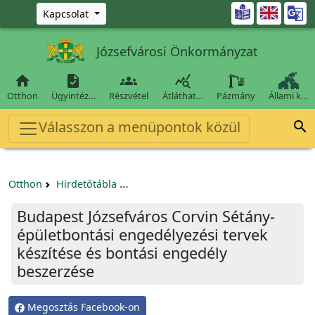
Ugrás a fő tartalomra

Kapcsolat
Józsefvárosi Önkormányzat




Otthon
Ügyintéz…
Részvétel
Átláthat…
Pázmány
Állami k…
Válasszon a menüpontok közül

Otthon
Hirdetőtábla
Egyéb pályázatok szervezeteknek/tá
Budapest Józsefváros Corvin Sétány-
épületbontási engedélyezési tervek
készítése és bontási engedély
beszerzése
Megosztás Facebook-on