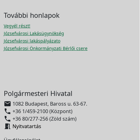
További honlapok
Vegyél részt!
Józsefvárosi Lakásügynökség
Józsefvárosi lakáspályázato
Józsefvárosi Önkormányzati Bérlői csere
Polgármesteri Hivatal

1082 Budapest, Baross u. 63-67.

+36 1/459-2100 (Központ)

+36 80/277-256 (Zöld szám)

Nyitvatartás