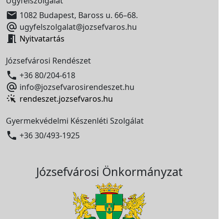
Ügyfélszolgálat

1082 Budapest, Baross u. 66–68.

ugyfelszolgalat@jozsefvaros.hu

Nyitvatartás
Józsefvárosi Rendészet

+36 80/204-618

info@jozsefvarosirendeszet.hu
rendeszet.jozsefvaros.hu
Gyermekvédelmi Készenléti Szolgálat

+36 30/493-1925
Józsefvárosi Önkormányzat