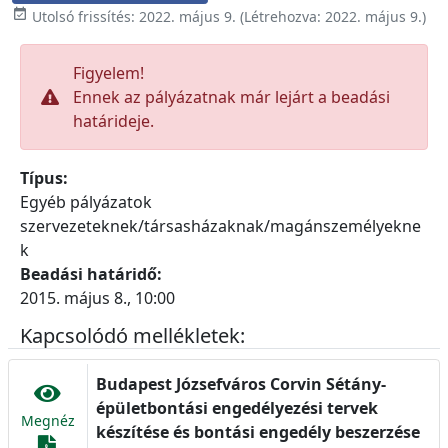

Utolsó frissítés:
2022. május 9.
(Létrehozva:
2022. május 9.
)
Figyelem!
Ennek az pályázatnak már lejárt a beadási
határideje.
Típus:
Egyéb pályázatok
szervezeteknek/társasházaknak/magánszemélyekne
k
Beadási határidő:
2015. május 8., 10:00
Kapcsolódó mellékletek:
Budapest Józsefváros Corvin Sétány-
épületbontási engedélyezési tervek
Megnéz
készítése és bontási engedély beszerzése