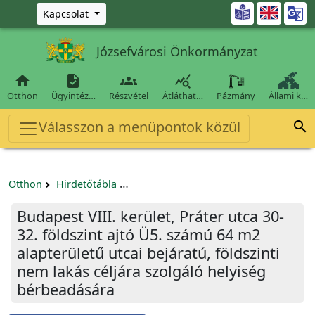
Ugrás a fő tartalomra

Kapcsolat
Józsefvárosi Önkormányzat




Otthon
Ügyintéz…
Részvétel
Átláthat…
Pázmány
Állami k…
Válasszon a menüpontok közül

Otthon
Hirdetőtábla
Egyéb pályázatok szervezeteknek/tá
Budapest VIII. kerület, Práter utca 30-
32. földszint ajtó Ü5. számú 64 m2
alapterületű utcai bejáratú, földszinti
nem lakás céljára szolgáló helyiség
bérbeadására