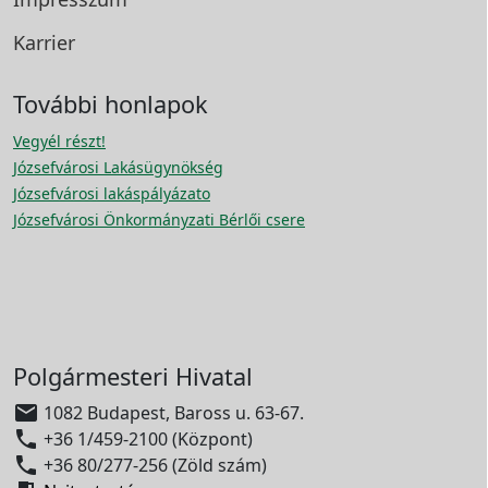
Karrier
További honlapok
Vegyél részt!
Józsefvárosi Lakásügynökség
Józsefvárosi lakáspályázato
Józsefvárosi Önkormányzati Bérlői csere
Polgármesteri Hivatal

1082 Budapest, Baross u. 63-67.

+36 1/459-2100 (Központ)

+36 80/277-256 (Zöld szám)