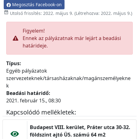
Megosztás Facebook-on

Utolsó frissítés:
2022. május 9.
(Létrehozva:
2022. május 9.
)
Figyelem!
Ennek az pályázatnak már lejárt a beadási
határideje.
Típus:
Egyéb pályázatok
szervezeteknek/társasházaknak/magánszemélyekne
k
Beadási határidő:
2021. február 15., 08:30
Kapcsolódó mellékletek:
Budapest VIII. kerület, Práter utca 30-32.
földszint ajtó Ü5. számú 64 m2