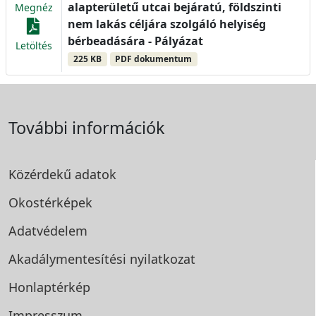
alapterületű utcai bejáratú, földszinti
Megnéz
nem lakás céljára szolgáló helyiség
bérbeadására - Pályázat
Letöltés
225 KB
PDF dokumentum
További információk
Közérdekű adatok
Okostérképek
Adatvédelem
Akadálymentesítési
nyilatkozat
Honlaptérkép
Impresszum