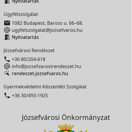

Nyitvatartás
Ügyfélszolgálat

1082 Budapest, Baross u. 66–68.

ugyfelszolgalat@jozsefvaros.hu

Nyitvatartás
Józsefvárosi Rendészet

+36 80/204-618

info@jozsefvarosirendeszet.hu
rendeszet.jozsefvaros.hu
Gyermekvédelmi Készenléti Szolgálat

+36 30/493-1925
Józsefvárosi Önkormányzat