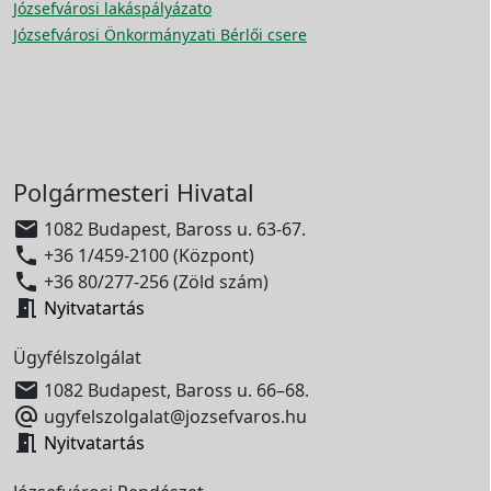
Józsefvárosi lakáspályázato
Józsefvárosi Önkormányzati Bérlői csere
Polgármesteri Hivatal

1082 Budapest, Baross u. 63-67.

+36 1/459-2100 (Központ)

+36 80/277-256 (Zöld szám)

Nyitvatartás
Ügyfélszolgálat

1082 Budapest, Baross u. 66–68.

ugyfelszolgalat@jozsefvaros.hu

Nyitvatartás