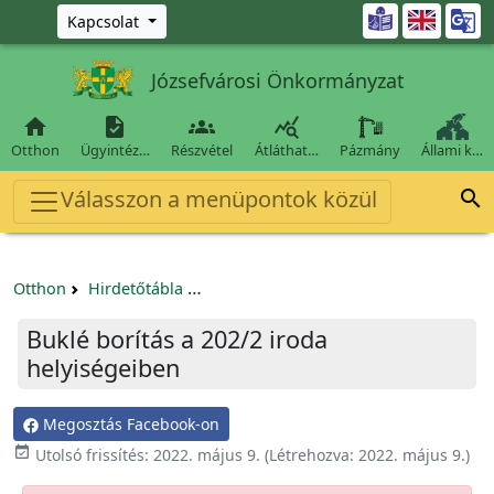
Ugrás a fő tartalomra

Kapcsolat
Józsefvárosi Önkormányzat




Otthon
Ügyintéz…
Részvétel
Átláthat…
Pázmány
Állami k…
Válasszon a menüpontok közül

Otthon
Hirdetőtábla
Beszerzési és közbeszerzési eljárások
Buklé borítás a 202/2 iroda
helyiségeiben
Megosztás Facebook-on

Utolsó frissítés:
2022. május 9.
(Létrehozva:
2022. május 9.
)