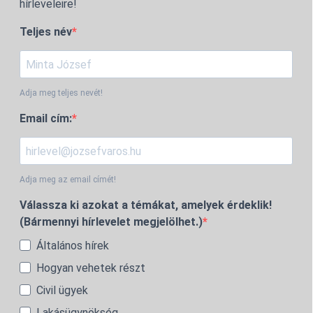
hírleveleire!
Teljes név
Adja meg teljes nevét!
Email cím:
Adja meg az email címét!
Válassza ki azokat a témákat, amelyek érdeklik!
(Bármennyi hírlevelet megjelölhet.)
Általános hírek
Hogyan vehetek részt
Civil ügyek
Lakásügynökség