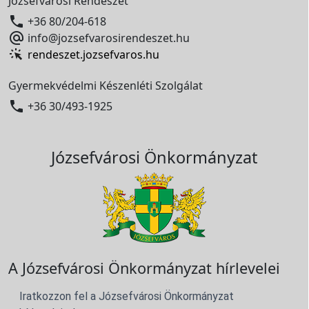
Józsefvárosi Rendészet

+36 80/204-618

info@jozsefvarosirendeszet.hu
rendeszet.jozsefvaros.hu
Gyermekvédelmi Készenléti Szolgálat

+36 30/493-1925
Józsefvárosi Önkormányzat
A Józsefvárosi Önkormányzat hírlevelei
Iratkozzon fel a Józsefvárosi Önkormányzat