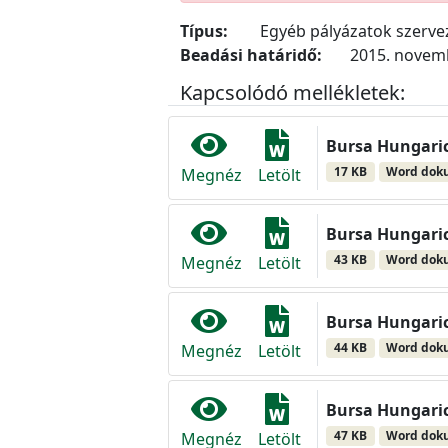
Típus:
Egyéb pályázatok szerv
Beadási határidő:
2015. novemb
Kapcsolódó mellékletek:
Bursa Hungaric
17 KB
Word do
Megnéz
Letölt
Bursa Hungaric
43 KB
Word do
Megnéz
Letölt
Bursa Hungaric
44 KB
Word do
Megnéz
Letölt
Bursa Hungaric
47 KB
Word do
Megnéz
Letölt