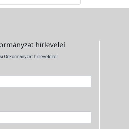
ormányzat hírlevelei
si Önkormányzat hírleveleire!