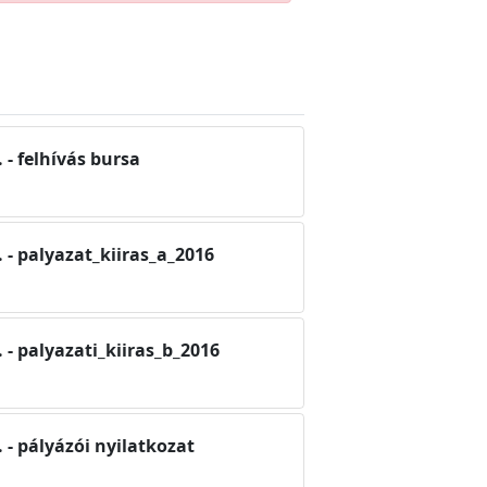
- felhívás bursa
- palyazat_kiiras_a_2016
- palyazati_kiiras_b_2016
- pályázói nyilatkozat