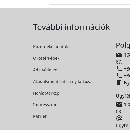
További információk
Polg
Közérdekű adatok

108
Okostérképek
67.

+36
Adatvédelem

+36
Akadálymentesítési
nyilatkozat

Ny
Honlaptérkép
Ügyfél

108
Impresszum
68.
Karrier

ugyfel