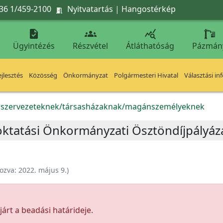
36 1/459-2100
Nyitvatartás
|
Hangostérkép




Ügyintézés
Részvétel
Átláthatóság
Pázmán
jlesztés
Közösség
Önkormányzat
Polgármesteri Hivatal
Választási in
k szervezeteknek/társasházaknak/magánszemélyeknek
ktatási Önkormányzati Ösztöndíjpályáz
ozva:
2022. május 9.
)
árt a beadási határideje.