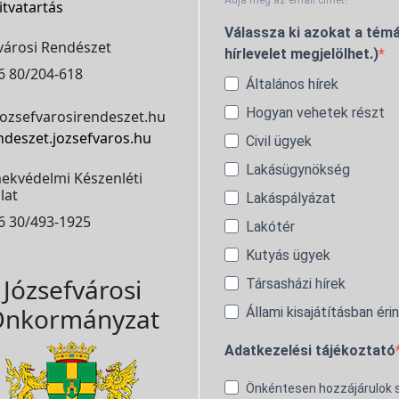
Adja meg az email címét!
itvatartás
Válassza ki azokat a témá
városi Rendészet
hírlevelet megjelölhet.)
6 80/204-618
Általános hírek
Hogyan vehetek részt
ozsefvarosirendeszet.hu
ndeszet.jozsefvaros.hu
Civil ügyek
Lakásügynökség
ekvédelmi Készenléti
lat
Lakáspályázat
6 30/493-1925
Lakótér
Kutyás ügyek
Józsefvárosi
Társasházi hírek
nkormányzat
Állami kisajátításban éri
Adatkezelési tájékoztató
Önkéntesen hozzájárulok