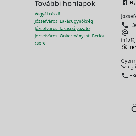
További honlapok

Ny
Vegyél részt!
József
Józsefvárosi Lakásügynökség

+3
Józsefvárosi lakáspályázato

Józsefvárosi Önkormányzati Bérlői
info@j
csere
re
Gyerm
Szolgá

+3
Ö