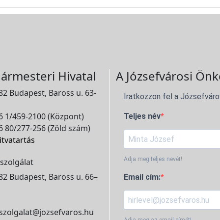
ármesteri Hivatal
A Józsefvárosi Önk
2 Budapest, Baross u. 63-
Iratkozzon fel a Józsefváro
 1/459-2100 (Központ)
Teljes név
 80/277-256 (Zöld szám)
itvatartás
Adja meg teljes nevét!
szolgálat
2 Budapest, Baross u. 66–
Email cím:
szolgalat@jozsefvaros.hu