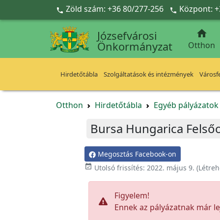
Ugrás a fő tartalomra
Zöld szám: +36 80/277-256
Központ: +



Józsefvárosi
Önkormányzat
Otthon
Hirdetőtábla
Szolgáltatások és intézmények
Városfe
Otthon
Hirdetőtábla
Egyéb pályázato
Bursa Hungarica Felsőo
Megosztás Facebook-on

Utolsó frissítés:
2022. május 9.
(Létreh
Figyelem!
Ennek az pályázatnak már lej