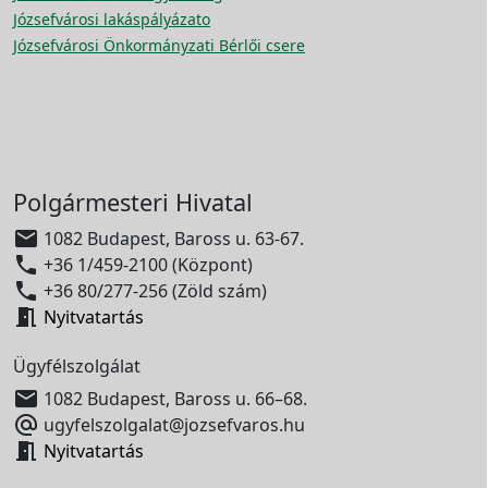
Józsefvárosi lakáspályázato
Józsefvárosi Önkormányzati Bérlői csere
Polgármesteri Hivatal

1082 Budapest, Baross u. 63-67.

+36 1/459-2100 (Központ)

+36 80/277-256 (Zöld szám)

Nyitvatartás
Ügyfélszolgálat

1082 Budapest, Baross u. 66–68.

ugyfelszolgalat@jozsefvaros.hu

Nyitvatartás