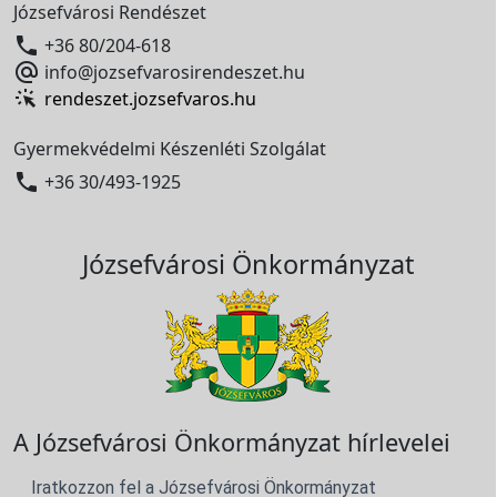
Józsefvárosi Rendészet

+36 80/204-618

info@jozsefvarosirendeszet.hu
rendeszet.jozsefvaros.hu
Gyermekvédelmi Készenléti Szolgálat

+36 30/493-1925
Józsefvárosi Önkormányzat
A Józsefvárosi Önkormányzat hírlevelei
Iratkozzon fel a Józsefvárosi Önkormányzat