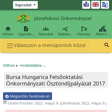
Ugrás a fő tartalomra

Kapcsolat
Józsefvárosi Önkormányzat




Otthon
Ügyintéz…
Részvétel
Átláthat…
Pázmány
Állami k…
Válasszon a menüpontok közül

Otthon
Hirdetőtábla
Egyéb pályázatok szervezeteknek/tá
Bursa Hungarica Felsőoktatási
Önkormányzati Ösztöndíjpályázat 2017
Megosztás Facebook-on

Utolsó frissítés:
2022. május 9.
(Létrehozva:
2022. május 9.
)