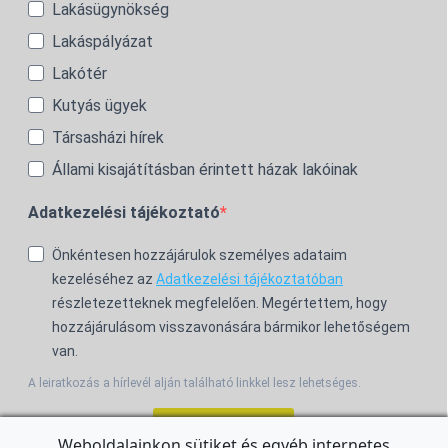
Lakásügynökség
Lakáspályázat
Lakótér
Kutyás ügyek
Társasházi hírek
Állami kisajátításban érintett házak lakóinak
Adatkezelési tájékoztató
Önkéntesen hozzájárulok személyes adataim
kezeléséhez az
Adatkezelési tájékoztatóban
részletezetteknek megfelelően. Megértettem, hogy
hozzájárulásom visszavonására bármikor lehetőségem
van.
A leiratkozás a hírlevél alján található linkkel lesz lehetséges.
Feliratkozom!
Weboldalainkon sütiket és egyéb internetes