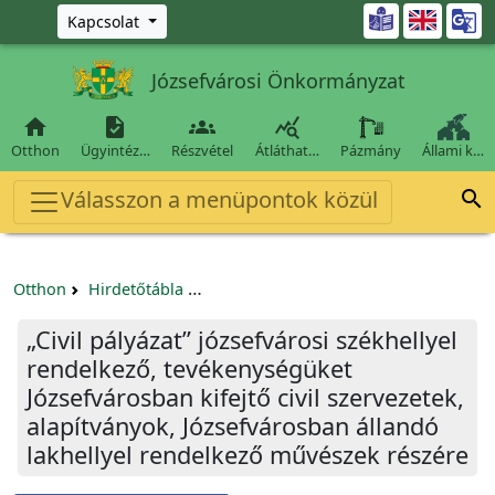
Ugrás a fő tartalomra

Kapcsolat
Józsefvárosi Önkormányzat




Otthon
Ügyintéz…
Részvétel
Átláthat…
Pázmány
Állami k…
Válasszon a menüpontok közül

Otthon
Hirdetőtábla
Egyéb pályázatok szervezeteknek/tá
„Civil pályázat” józsefvárosi székhellyel
rendelkező, tevékenységüket
Józsefvárosban kifejtő civil szervezetek,
alapítványok, Józsefvárosban állandó
lakhellyel rendelkező művészek részére