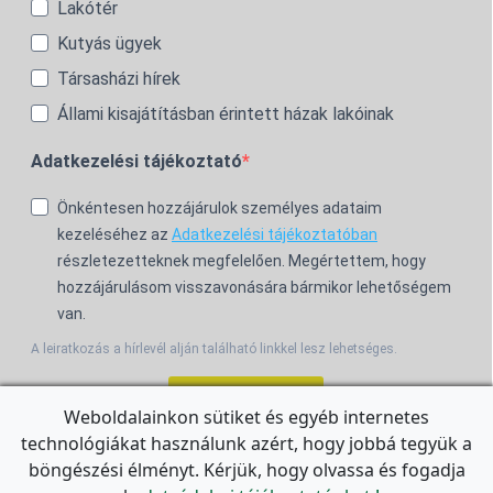
Lakótér
Kutyás ügyek
Társasházi hírek
Állami kisajátításban érintett házak lakóinak
Adatkezelési tájékoztató
Önkéntesen hozzájárulok személyes adataim
kezeléséhez az
Adatkezelési tájékoztatóban
részletezetteknek megfelelően. Megértettem, hogy
hozzájárulásom visszavonására bármikor lehetőségem
van.
A leiratkozás a hírlevél alján található linkkel lesz lehetséges.
Feliratkozom!
Weboldalainkon sütiket és egyéb internetes
technológiákat használunk azért, hogy jobbá tegyük a
For the English Newsletter, click
HERE.
böngészési élményt. Kérjük, hogy olvassa és fogadja