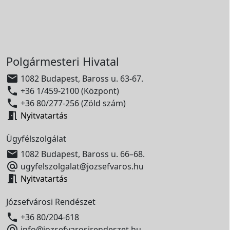
Polgármesteri Hivatal

1082 Budapest, Baross u. 63-67.

+36 1/459-2100 (Központ)

+36 80/277-256 (Zöld szám)

Nyitvatartás
Ügyfélszolgálat

1082 Budapest, Baross u. 66–68.

ugyfelszolgalat@jozsefvaros.hu

Nyitvatartás
Józsefvárosi Rendészet

+36 80/204-618

info@jozsefvarosirendeszet.hu