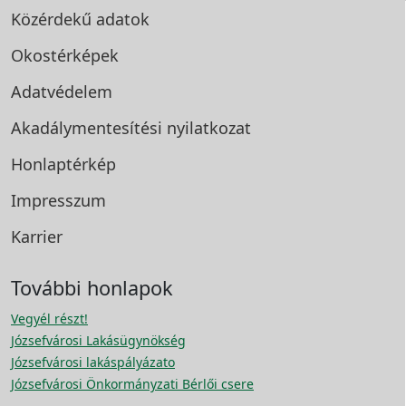
Közérdekű adatok
Okostérképek
Adatvédelem
Akadálymentesítési
nyilatkozat
Honlaptérkép
Impresszum
Karrier
További honlapok
Vegyél részt!
Józsefvárosi Lakásügynökség
Józsefvárosi lakáspályázato
Józsefvárosi Önkormányzati Bérlői csere