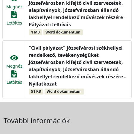
Józsefvárosban kifejtő civil szervezetek,
Megnéz
alapítványok, Józsefvárosban állandó
lakhellyel rendelkező művészek részére -
Letöltés
Pályázati felhívás
1 MB
Word dokumentum
"Civil pályázat" józsefvárosi székhellyel
rendelkező, tevékenységüket
Józsefvárosban kifejtő civil szervezetek,
Megnéz
alapítványok, Józsefvárosban állandó
lakhellyel rendelkező művészek részére -
Letöltés
Nyilatkozat
51 KB
Word dokumentum
További információk