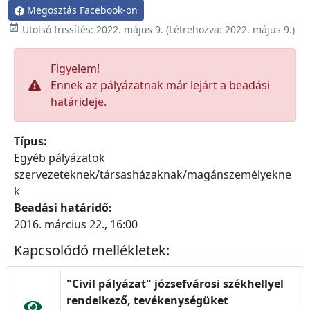
Megosztás Facebook-on

Utolsó frissítés:
2022. május 9.
(Létrehozva:
2022. május 9.
)
Figyelem!
Ennek az pályázatnak már lejárt a beadási
határideje.
Típus:
Egyéb pályázatok
szervezeteknek/társasházaknak/magánszemélyekne
k
Beadási határidő:
2016. március 22., 16:00
Kapcsolódó mellékletek:
"Civil pályázat" józsefvárosi székhellyel
rendelkező, tevékenységüket