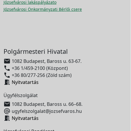
Józsefvárosi lakáspályázato
Józsefvárosi Önkormányzati Bérlői csere
Polgármesteri Hivatal

1082 Budapest, Baross u. 63-67.

+36 1/459-2100 (Központ)

+36 80/277-256 (Zöld szám)

Nyitvatartás
Ügyfélszolgálat

1082 Budapest, Baross u. 66–68.

ugyfelszolgalat@jozsefvaros.hu

Nyitvatartás