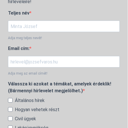
hírleveleire!
Teljes név
Adja meg teljes nevét!
Email cím:
Adja meg az email címét!
Válassza ki azokat a témákat, amelyek érdeklik!
(Bármennyi hírlevelet megjelölhet.)
Általános hírek
Hogyan vehetek részt
Civil ügyek
Lakásügynökség