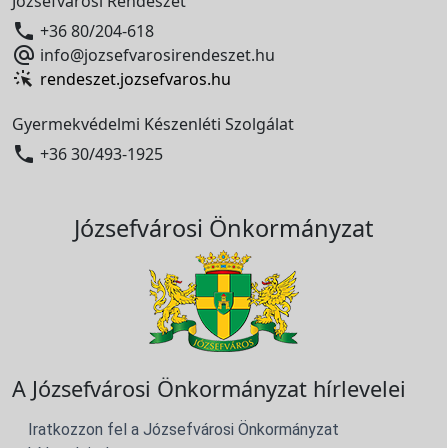
Józsefvárosi Rendészet

+36 80/204-618

info@jozsefvarosirendeszet.hu
rendeszet.jozsefvaros.hu
Gyermekvédelmi Készenléti Szolgálat

+36 30/493-1925
Józsefvárosi Önkormányzat
A Józsefvárosi Önkormányzat hírlevelei
Iratkozzon fel a Józsefvárosi Önkormányzat