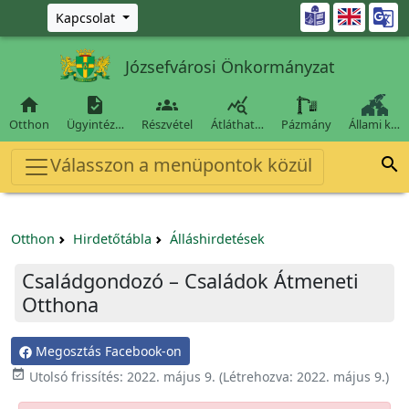
Ugrás a fő tartalomra

Kapcsolat
Józsefvárosi Önkormányzat




Otthon
Ügyintéz…
Részvétel
Átláthat…
Pázmány
Állami k…
Válasszon a menüpontok közül

Otthon
Hirdetőtábla
Álláshirdetések
Családgondozó – Családok Átmeneti
Otthona
Megosztás Facebook-on

Utolsó frissítés:
2022. május 9.
(Létrehozva:
2022. május 9.
)