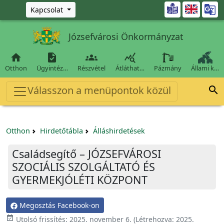
Ugrás a fő tartalomra

Kapcsolat
Józsefvárosi Önkormányzat




Otthon
Ügyintéz…
Részvétel
Átláthat…
Pázmány
Állami k…
Válasszon a menüpontok közül

Otthon
Hirdetőtábla
Álláshirdetések
Családsegítő – JÓZSEFVÁROSI
SZOCIÁLIS SZOLGÁLTATÓ ÉS
GYERMEKJÓLÉTI KÖZPONT
Megosztás Facebook-on

Utolsó frissítés:
2025. november 6.
(Létrehozva:
2025.