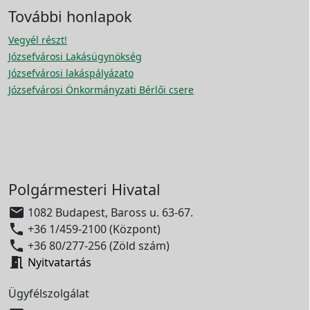
További honlapok
Vegyél részt!
Józsefvárosi Lakásügynökség
Józsefvárosi lakáspályázato
Józsefvárosi Önkormányzati Bérlői csere
Polgármesteri Hivatal

1082 Budapest, Baross u. 63-67.

+36 1/459-2100 (Központ)

+36 80/277-256 (Zöld szám)

Nyitvatartás
Ügyfélszolgálat