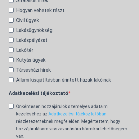
Általános hírek
Hogyan vehetek részt
Civil ügyek
Lakásügynökség
Lakáspályázat
Lakótér
Kutyás ügyek
Társasházi hírek
Állami kisajátításban érintett házak lakóinak
Adatkezelési tájékoztató
Önkéntesen hozzájárulok személyes adataim
kezeléséhez az
Adatkezelési tájékoztatóban
részletezetteknek megfelelően. Megértettem, hogy
hozzájárulásom visszavonására bármikor lehetőségem
van.