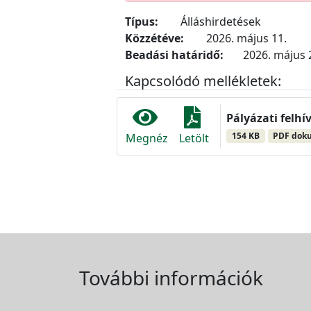
Típus:
Álláshirdetések
Közzétéve:
2026. május 11.
Beadási határidő:
2026. május 2
Kapcsolódó mellékletek:
Pályázati felhí
154 KB
PDF dok
Megnéz
Letölt
További információk