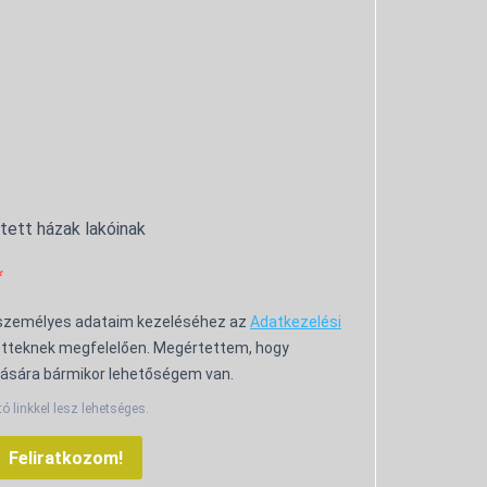
ntett házak lakóinak
 személyes adataim kezeléséhez az
Adatkezelési
tteknek megfelelően. Megértettem, hogy
ására bármikor lehetőségem van.
tó linkkel lesz lehetséges.
Feliratkozom!