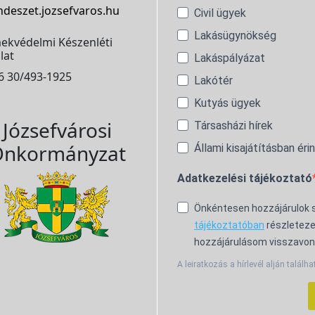
ndeszet.jozsefvaros.hu
Civil ügyek
Lakásügynökség
ekvédelmi Készenléti
lat
Lakáspályázat
6 30/493-1925
Lakótér
Kutyás ügyek
Józsefvárosi
Társasházi hírek
nkormányzat
Állami kisajátításban éri
Adatkezelési tájékoztató
Önkéntesen hozzájárulok
tájékoztatóban
részleteze
hozzájárulásom visszavon
A leiratkozás a hírlevél alján találha