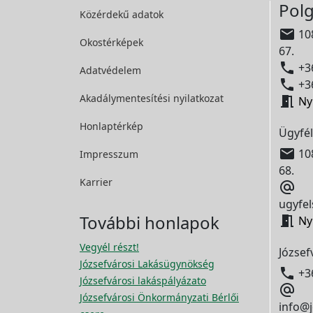
Polg
Közérdekű adatok

108
Okostérképek
67.

+36
Adatvédelem

+36
Akadálymentesítési
nyilatkozat

Ny
Honlaptérkép
Ügyfél

108
Impresszum
68.
Karrier

ugyfel
További honlapok

Ny
Vegyél részt!
József
Józsefvárosi Lakásügynökség

+3
Józsefvárosi lakáspályázato

Józsefvárosi Önkormányzati Bérlői
info@j