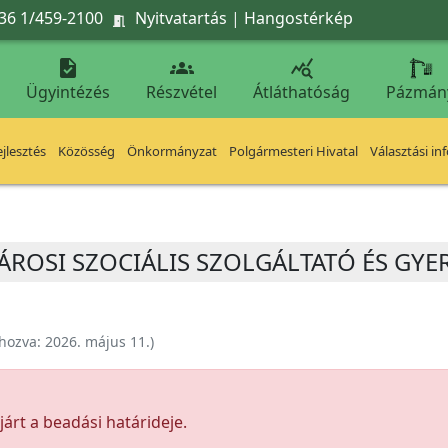
36 1/459-2100
Nyitvatartás
|
Hangostérkép




Ügyintézés
Részvétel
Átláthatóság
Pázmán
jlesztés
Közösség
Önkormányzat
Polgármesteri Hivatal
Választási in
FVÁROSI SZOCIÁLIS SZOLGÁLTATÓ ÉS G
ehozva:
2026. május 11.
)
árt a beadási határideje.