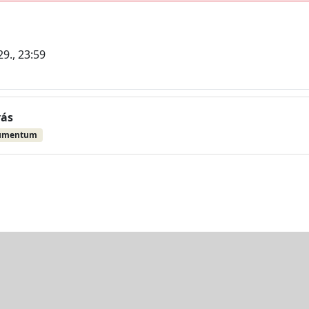
9., 23:59
vás
umentum