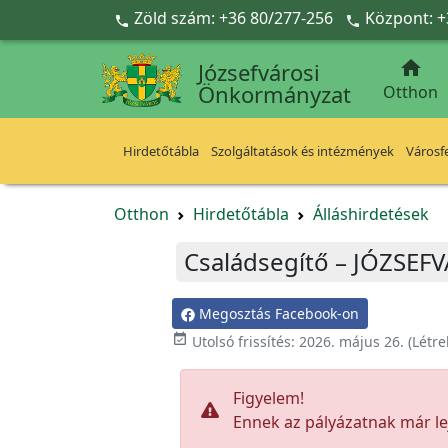
Ugrás a fő tartalomra
Zöld szám: +36 80/277-256
Központ: +



Józsefvárosi
Önkormányzat
Otthon
Hirdetőtábla
Szolgáltatások és intézmények
Városfe
Otthon
Hirdetőtábla
Álláshirdetések
Családsegítő – JÓZSE
Megosztás Facebook-on

Utolsó frissítés:
2026. május 26.
(Létr
Figyelem!
Ennek az pályázatnak már lej