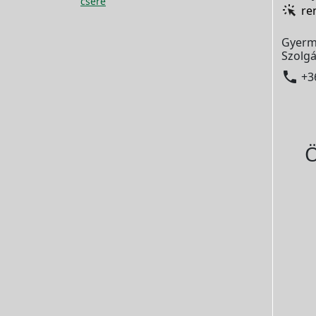
csere
re
Gyerm
Szolgá

+3
Ö