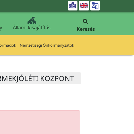


y
Állami kisajátítás
Keresés
formációk
Nemzetiségi Önkormányzatok
YERMEKJÓLÉTI KÖZPONT