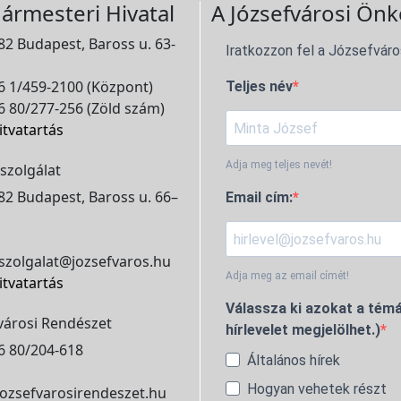
ármesteri Hivatal
A Józsefvárosi Önk
2 Budapest, Baross u. 63-
Iratkozzon fel a Józsefváro
 1/459-2100 (Központ)
Teljes név
 80/277-256 (Zöld szám)
itvatartás
Adja meg teljes nevét!
szolgálat
2 Budapest, Baross u. 66–
Email cím:
szolgalat@jozsefvaros.hu
Adja meg az email címét!
itvatartás
Válassza ki azokat a témá
városi Rendészet
hírlevelet megjelölhet.)
6 80/204-618
Általános hírek
Hogyan vehetek részt
ozsefvarosirendeszet.hu