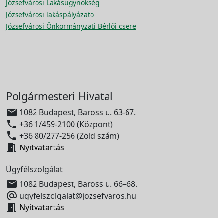
Józsefvárosi Lakásügynökség
Józsefvárosi lakáspályázato
Józsefvárosi Önkormányzati Bérlői csere
Polgármesteri Hivatal

1082 Budapest, Baross u. 63-67.

+36 1/459-2100 (Központ)

+36 80/277-256 (Zöld szám)

Nyitvatartás
Ügyfélszolgálat

1082 Budapest, Baross u. 66–68.

ugyfelszolgalat@jozsefvaros.hu

Nyitvatartás