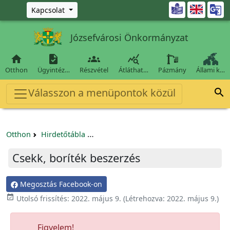
Ugrás a fő tartalomra

Kapcsolat
Józsefvárosi Önkormányzat




Otthon
Ügyintéz…
Részvétel
Átláthat…
Pázmány
Állami k…
Válasszon a menüpontok közül

Otthon
Hirdetőtábla
Egyéb pályázatok szervezeteknek/tá
Csekk, boríték beszerzés
Megosztás Facebook-on

Utolsó frissítés:
2022. május 9.
(Létrehozva:
2022. május 9.
)
Figyelem!