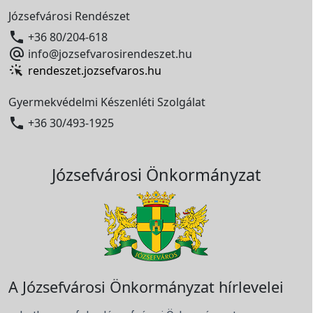
Józsefvárosi Rendészet

+36 80/204-618

info@jozsefvarosirendeszet.hu
rendeszet.jozsefvaros.hu
Gyermekvédelmi Készenléti Szolgálat

+36 30/493-1925
Józsefvárosi Önkormányzat
A Józsefvárosi Önkormányzat hírlevelei