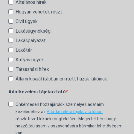
Általános hírek
Hogyan vehetek részt
Civil ügyek
Lakásügynökség
Lakáspályázat
Lakótér
Kutyás ügyek
Társasházi hírek
Állami kisajátításban érintett házak lakóinak
Adatkezelési tájékoztató
Önkéntesen hozzájárulok személyes adataim
kezeléséhez az
Adatkezelési tájékoztatóban
részletezetteknek megfelelően. Megértettem, hogy
hozzájárulásom visszavonására bármikor lehetőségem
van.