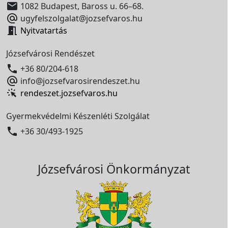

1082 Budapest, Baross u. 66–68.

ugyfelszolgalat@jozsefvaros.hu

Nyitvatartás
Józsefvárosi Rendészet

+36 80/204-618

info@jozsefvarosirendeszet.hu
rendeszet.jozsefvaros.hu
Gyermekvédelmi Készenléti Szolgálat

+36 30/493-1925
Józsefvárosi Önkormányzat