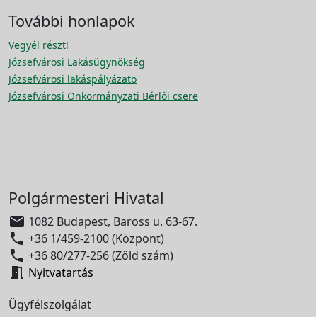
További honlapok
Vegyél részt!
Józsefvárosi Lakásügynökség
Józsefvárosi lakáspályázato
Józsefvárosi Önkormányzati Bérlői csere
Polgármesteri Hivatal

1082 Budapest, Baross u. 63-67.

+36 1/459-2100 (Központ)

+36 80/277-256 (Zöld szám)

Nyitvatartás
Ügyfélszolgálat