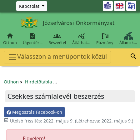
Ugrás a fő tartalomra

Kapcsolat
Józsefvárosi Önkormányzat




Otthon
Ügyintéz…
Részvétel
Átláthat…
Pázmány
Állami k…
Válasszon a menüpontok közül

Otthon
Hirdetőtábla
Beszerzési és közbeszerzési eljárások
Csekkes számlalevél beszerzés
Megosztás Facebook-on

Utolsó frissítés:
2022. május 9.
(Létrehozva:
2022. május 9.
)
Figyelem!