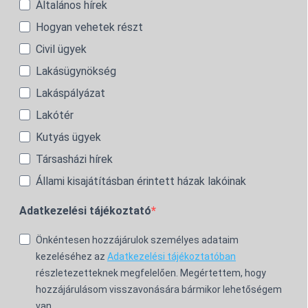
Általános hírek
Hogyan vehetek részt
Civil ügyek
Lakásügynökség
Lakáspályázat
Lakótér
Kutyás ügyek
Társasházi hírek
Állami kisajátításban érintett házak lakóinak
Adatkezelési tájékoztató
Önkéntesen hozzájárulok személyes adataim
kezeléséhez az
Adatkezelési tájékoztatóban
részletezetteknek megfelelően. Megértettem, hogy
hozzájárulásom visszavonására bármikor lehetőségem
van.