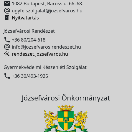

1082 Budapest, Baross u. 66–68.

ugyfelszolgalat@jozsefvaros.hu

Nyitvatartás
Józsefvárosi Rendészet

+36 80/204-618

info@jozsefvarosirendeszet.hu
rendeszet.jozsefvaros.hu
Gyermekvédelmi Készenléti Szolgálat

+36 30/493-1925
Józsefvárosi Önkormányzat