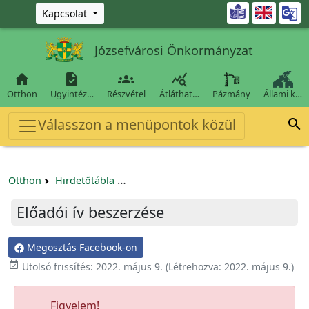
Ugrás a fő tartalomra

Kapcsolat
Józsefvárosi Önkormányzat




Otthon
Ügyintéz…
Részvétel
Átláthat…
Pázmány
Állami k…
Válasszon a menüpontok közül

Otthon
Hirdetőtábla
Beszerzési és közbeszerzési eljárások
Előadói ív beszerzése
Megosztás Facebook-on

Utolsó frissítés:
2022. május 9.
(Létrehozva:
2022. május 9.
)
Figyelem!