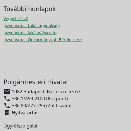
További honlapok
Vegyél részt!
Józsefvárosi Lakásügynökség
Józsefvárosi lakáspályázato
Józsefvárosi Önkormányzati Bérlői csere
Polgármesteri Hivatal

1082 Budapest, Baross u. 63-67.

+36 1/459-2100 (Központ)

+36 80/277-256 (Zöld szám)

Nyitvatartás
Ügyfélszolgálat