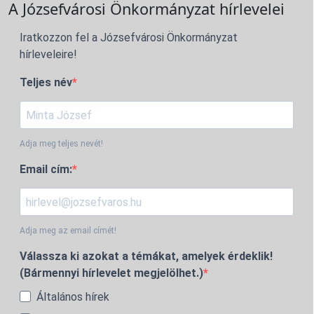
A Józsefvárosi Önkormányzat hírlevelei
Iratkozzon fel a Józsefvárosi Önkormányzat
hírleveleire!
Teljes név
Adja meg teljes nevét!
Email cím:
Adja meg az email címét!
Válassza ki azokat a témákat, amelyek érdeklik!
(Bármennyi hírlevelet megjelölhet.)
Általános hírek