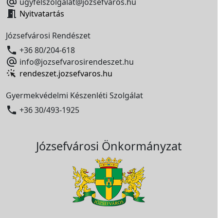

ugyfelszolgalat@jozsefvaros.hu

Nyitvatartás
Józsefvárosi Rendészet

+36 80/204-618

info@jozsefvarosirendeszet.hu
rendeszet.jozsefvaros.hu
Gyermekvédelmi Készenléti Szolgálat

+36 30/493-1925
Józsefvárosi Önkormányzat