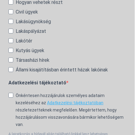
Hogyan vehetek részt
Civil ügyek
Lakásügynökség
Lakáspályázat
Lakótér
Kutyás ügyek
Társasházi hírek
Állami kisajátításban érintett házak lakóinak
Adatkezelési tájékoztató
Önkéntesen hozzájárulok személyes adataim
kezeléséhez az
Adatkezelési tájékoztatóban
részletezetteknek megfelelően. Megértettem, hogy
hozzájárulásom visszavonására bármikor lehetőségem
van.
A leiratkozás a hírlevél alján található linkkel lesz lehetséges.