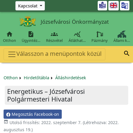
Ugrás a fő tartalomra

Kapcsolat
Józsefvárosi Önkormányzat




Otthon
Ügyintéz…
Részvétel
Átláthat…
Pázmány
Állami k…
Válasszon a menüpontok közül

Otthon
Hirdetőtábla
Álláshirdetések
Energetikus – Józsefvárosi
Polgármesteri Hivatal
Megosztás Facebook-on

Utolsó frissítés:
2022. szeptember 7.
(Létrehozva:
2022.
augusztus 19.
)