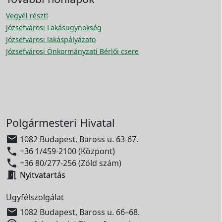
Vegyél részt!
Józsefvárosi Lakásügynökség
Józsefvárosi lakáspályázato
Józsefvárosi Önkormányzati Bérlői csere
Polgármesteri Hivatal

1082 Budapest, Baross u. 63-67.

+36 1/459-2100 (Központ)

+36 80/277-256 (Zöld szám)

Nyitvatartás
Ügyfélszolgálat

1082 Budapest, Baross u. 66–68.