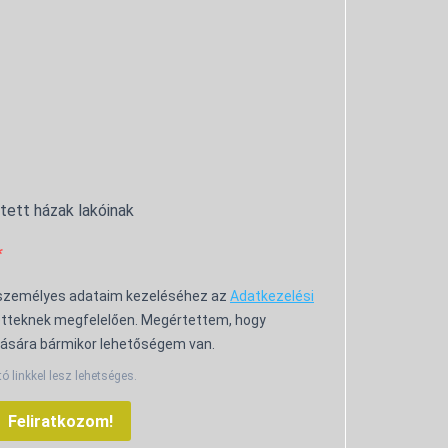
ntett házak lakóinak
 személyes adataim kezeléséhez az
Adatkezelési
tteknek megfelelően. Megértettem, hogy
ására bármikor lehetőségem van.
tó linkkel lesz lehetséges.
Feliratkozom!