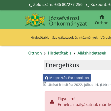
Ugrás a fő tartalomra
Zöld szám: +36 80/277-256
Központ: +



Józsefvárosi
Önkormányzat
Otthon
Hirdetőtábla
Szolgáltatások és intézmények
Városfe
Otthon
Hirdetőtábla
Álláshirdetések
Energetikus
Megosztás Facebook-on

Utolsó frissítés:
2022. július 14.
(Létre
Figyelem!
Ennek az pályázatnak már lej