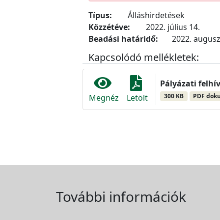
Típus:
Álláshirdetések
Közzétéve:
2022. július 14.
Beadási határidő:
2022. augusz
Kapcsolódó mellékletek:
Pályázati felhí
300 KB
PDF dok
Megnéz
Letölt
További információk