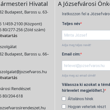
ármesteri Hivatal
A Józsefvárosi Önk
2 Budapest, Baross u. 63-
Iratkozzon fel a Józsefváro
 1/459-2100 (Központ)
Teljes név
 80/277-256 (Zöld szám)
itvatartás
Adja meg teljes nevét!
szolgálat
2 Budapest, Baross u. 66–
Email cím:
szolgalat@jozsefvaros.hu
Adja meg az email címét!
itvatartás
Válassza ki azokat a témá
városi Rendészet
hírlevelet megjelölhet.)
6 80/204-618
Általános hírek
Hogyan vehetek részt
ozsefvarosirendeszet.hu