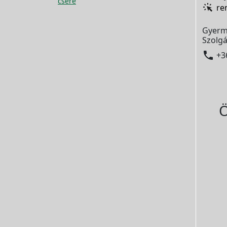
csere
re
Gyerm
Szolgá

+3
Ö