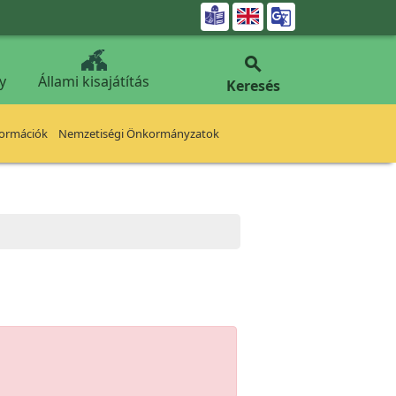


y
Állami kisajátítás
Keresés
formációk
Nemzetiségi Önkormányzatok