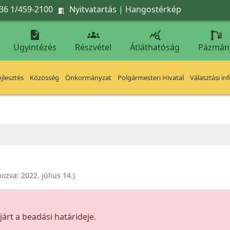
36 1/459-2100
Nyitvatartás
|
Hangostérkép




Ügyintézés
Részvétel
Átláthatóság
Pázmán
jlesztés
Közösség
Önkormányzat
Polgármesteri Hivatal
Választási in
hozva:
2022. július 14.
)
árt a beadási határideje.