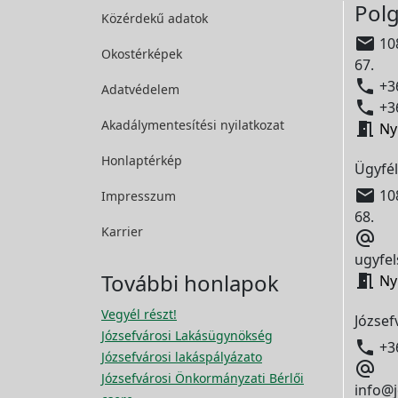
Polg
Közérdekű adatok

108
Okostérképek
67.

+36
Adatvédelem

+36
Akadálymentesítési
nyilatkozat

Ny
Honlaptérkép
Ügyfél

108
Impresszum
68.
Karrier

ugyfel
További honlapok

Ny
Vegyél részt!
József
Józsefvárosi Lakásügynökség

+3
Józsefvárosi lakáspályázato

Józsefvárosi Önkormányzati Bérlői
info@j