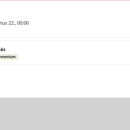
tus 22., 00:00
vás
umentum