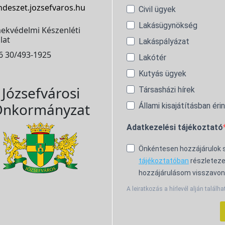
ndeszet.jozsefvaros.hu
Civil ügyek
Lakásügynökség
ekvédelmi Készenléti
lat
Lakáspályázat
6 30/493-1925
Lakótér
Kutyás ügyek
Józsefvárosi
Társasházi hírek
nkormányzat
Állami kisajátításban éri
Adatkezelési tájékoztató
Önkéntesen hozzájárulok
tájékoztatóban
részleteze
hozzájárulásom visszavon
A leiratkozás a hírlevél alján találha