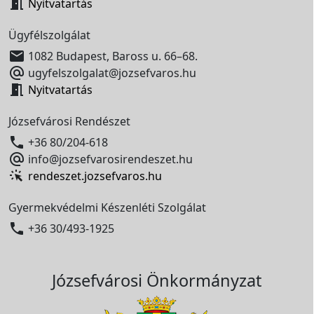

Nyitvatartás
Ügyfélszolgálat

1082 Budapest, Baross u. 66–68.

ugyfelszolgalat@jozsefvaros.hu

Nyitvatartás
Józsefvárosi Rendészet

+36 80/204-618

info@jozsefvarosirendeszet.hu
rendeszet.jozsefvaros.hu
Gyermekvédelmi Készenléti Szolgálat

+36 30/493-1925
Józsefvárosi Önkormányzat