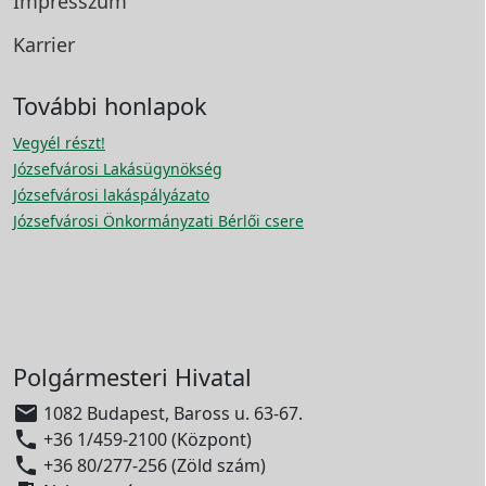
Impresszum
Karrier
További honlapok
Vegyél részt!
Józsefvárosi Lakásügynökség
Józsefvárosi lakáspályázato
Józsefvárosi Önkormányzati Bérlői csere
Polgármesteri Hivatal

1082 Budapest, Baross u. 63-67.

+36 1/459-2100 (Központ)

+36 80/277-256 (Zöld szám)