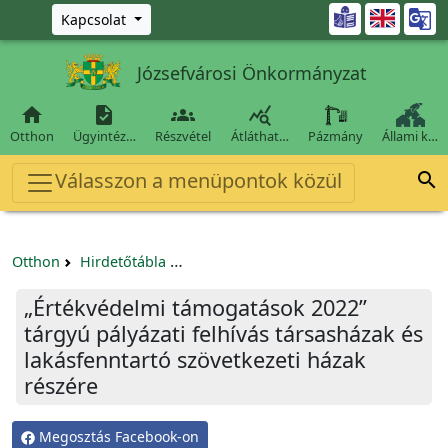
Ugrás a fő tartalomra

Kapcsolat
Józsefvárosi Önkormányzat




Otthon
Ügyintéz…
Részvétel
Átláthat…
Pázmány
Állami k…
Válasszon a menüpontok közül

Otthon
Hirdetőtábla
Egyéb pályázatok szervezeteknek/tá
„Értékvédelmi támogatások 2022”
tárgyú pályázati felhívás társasházak és
lakásfenntartó szövetkezeti házak
részére
Megosztás Facebook-on