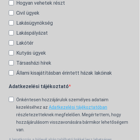
Hogyan vehetek részt
Civil ügyek
Lakásügynökség
Lakáspályázat
Lakótér
Kutyás ügyek
Társasházi hírek
Állami kisajátításban érintett házak lakóinak
Adatkezelési tájékoztató
Önkéntesen hozzájárulok személyes adataim
kezeléséhez az
Adatkezelési tájékoztatóban
részletezetteknek megfelelően. Megértettem, hogy
hozzájárulásom visszavonására bármikor lehetőségem
van.
A leiratkozás a hírlevél alján található linkkel lesz lehetséges.