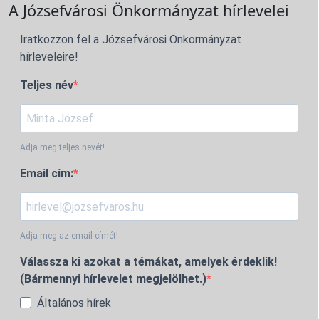
A Józsefvárosi Önkormányzat hírlevelei
Iratkozzon fel a Józsefvárosi Önkormányzat
hírleveleire!
Teljes név
Adja meg teljes nevét!
Email cím:
Adja meg az email címét!
Válassza ki azokat a témákat, amelyek érdeklik!
(Bármennyi hírlevelet megjelölhet.)
Általános hírek