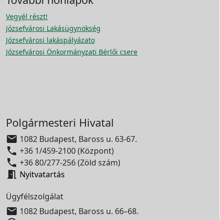
Vegyél részt!
Józsefvárosi Lakásügynökség
Józsefvárosi lakáspályázato
Józsefvárosi Önkormányzati Bérlői csere
Polgármesteri Hivatal

1082 Budapest, Baross u. 63-67.

+36 1/459-2100 (Központ)

+36 80/277-256 (Zöld szám)

Nyitvatartás
Ügyfélszolgálat

1082 Budapest, Baross u. 66–68.