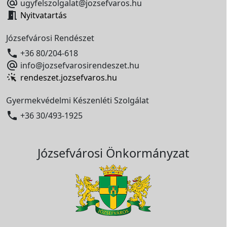

ugyfelszolgalat@jozsefvaros.hu

Nyitvatartás
Józsefvárosi Rendészet

+36 80/204-618

info@jozsefvarosirendeszet.hu
rendeszet.jozsefvaros.hu
Gyermekvédelmi Készenléti Szolgálat

+36 30/493-1925
Józsefvárosi Önkormányzat