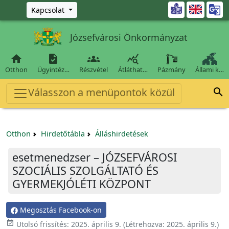
Ugrás a fő tartalomra

Kapcsolat
Józsefvárosi Önkormányzat




Otthon
Ügyintéz…
Részvétel
Átláthat…
Pázmány
Állami k…
Válasszon a menüpontok közül

Otthon
Hirdetőtábla
Álláshirdetések
esetmenedzser – JÓZSEFVÁROSI
SZOCIÁLIS SZOLGÁLTATÓ ÉS
GYERMEKJÓLÉTI KÖZPONT
Megosztás Facebook-on

Utolsó frissítés:
2025. április 9.
(Létrehozva:
2025. április 9.
)