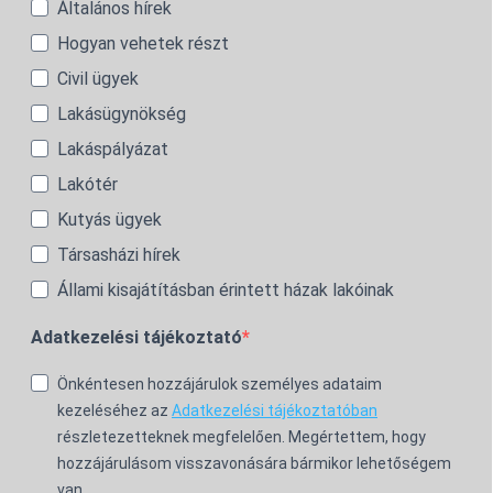
Általános hírek
Hogyan vehetek részt
Civil ügyek
Lakásügynökség
Lakáspályázat
Lakótér
Kutyás ügyek
Társasházi hírek
Állami kisajátításban érintett házak lakóinak
Adatkezelési tájékoztató
Önkéntesen hozzájárulok személyes adataim
kezeléséhez az
Adatkezelési tájékoztatóban
részletezetteknek megfelelően. Megértettem, hogy
hozzájárulásom visszavonására bármikor lehetőségem
van.