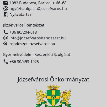

1082 Budapest, Baross u. 66–68.

ugyfelszolgalat@jozsefvaros.hu

Nyitvatartás
Józsefvárosi Rendészet

+36 80/204-618

info@jozsefvarosirendeszet.hu
rendeszet.jozsefvaros.hu
Gyermekvédelmi Készenléti Szolgálat

+36 30/493-1925
Józsefvárosi Önkormányzat