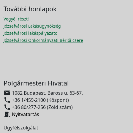
További honlapok
Vegyél részt!
Józsefvárosi Lakásügynökség
Józsefvárosi lakáspályázato
Józsefvárosi Önkormányzati Bérlői csere
Polgármesteri Hivatal

1082 Budapest, Baross u. 63-67.

+36 1/459-2100 (Központ)

+36 80/277-256 (Zöld szám)

Nyitvatartás
Ügyfélszolgálat