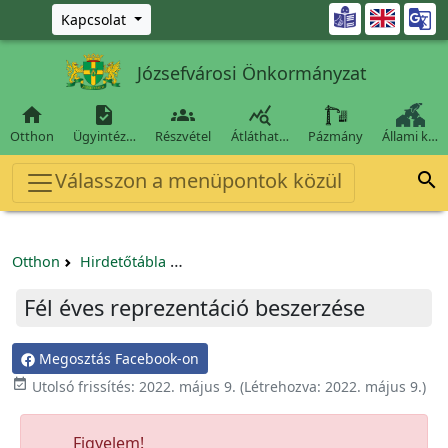
Ugrás a fő tartalomra

Kapcsolat
Józsefvárosi Önkormányzat




Otthon
Ügyintéz…
Részvétel
Átláthat…
Pázmány
Állami k…
Válasszon a menüpontok közül

Otthon
Hirdetőtábla
Beszerzési és közbeszerzési eljárások
Fél éves reprezentáció beszerzése
Megosztás Facebook-on

Utolsó frissítés:
2022. május 9.
(Létrehozva:
2022. május 9.
)
Figyelem!