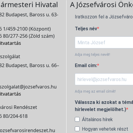
ármesteri Hivatal
A Józsefvárosi Önk
2 Budapest, Baross u. 63-
Iratkozzon fel a Józsefváro
 1/459-2100 (Központ)
Teljes név
 80/277-256 (Zöld szám)
itvatartás
Adja meg teljes nevét!
szolgálat
2 Budapest, Baross u. 66–
Email cím:
szolgalat@jozsefvaros.hu
Adja meg az email címét!
itvatartás
Válassza ki azokat a témá
városi Rendészet
hírlevelet megjelölhet.)
6 80/204-618
Általános hírek
Hogyan vehetek részt
ozsefvarosirendeszet.hu