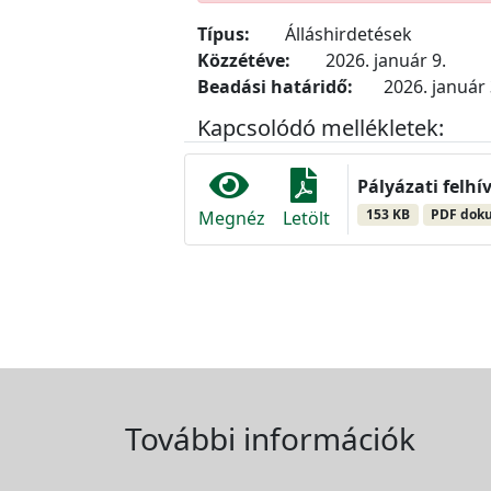
Típus:
Álláshirdetések
Közzétéve:
2026. január 9.
Beadási határidő:
2026. január 
Kapcsolódó mellékletek:
Pályázati felhí
153 KB
PDF dok
Megnéz
Letölt
További információk