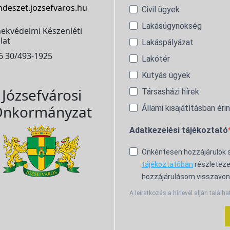
ndeszet.jozsefvaros.hu
Civil ügyek
Lakásügynökség
ekvédelmi Készenléti
lat
Lakáspályázat
6 30/493-1925
Lakótér
Kutyás ügyek
Józsefvárosi
Társasházi hírek
nkormányzat
Állami kisajátításban éri
Adatkezelési tájékoztató
Önkéntesen hozzájárulok
tájékoztatóban
részleteze
hozzájárulásom visszavon
A leiratkozás a hírlevél alján találha