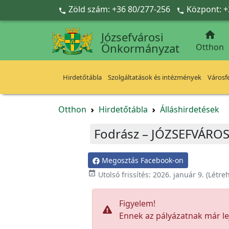
Ugrás a fő tartalomra
Zöld szám: +36 80/277-256
Központ: +



Józsefvárosi
Önkormányzat
Otthon
Hirdetőtábla
Szolgáltatások és intézmények
Városfe
Otthon
Hirdetőtábla
Álláshirdetések
Fodrász – JÓZSEFVÁRO
Megosztás Facebook-on

Utolsó frissítés:
2026. január 9.
(Létre
Figyelem!
Ennek az pályázatnak már lej