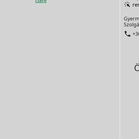
csere
re
Gyerm
Szolgá

+3
Ö