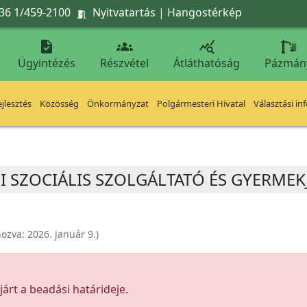
36 1/459-2100
Nyitvatartás
|
Hangostérkép




Ügyintézés
Részvétel
Átláthatóság
Pázmán
jlesztés
Közösség
Önkormányzat
Polgármesteri Hivatal
Választási in
SI SZOCIÁLIS SZOLGÁLTATÓ ÉS GYERME
hozva:
2026. január 9.
)
árt a beadási határideje.