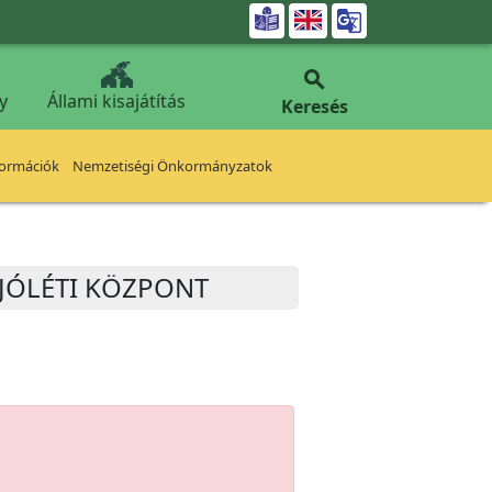


y
Állami kisajátítás
Keresés
formációk
Nemzetiségi Önkormányzatok
KJÓLÉTI KÖZPONT