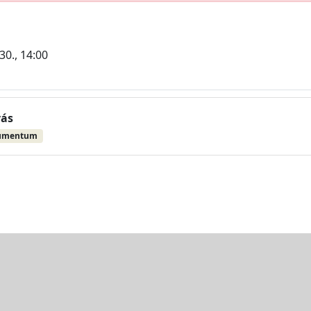
30., 14:00
vás
umentum