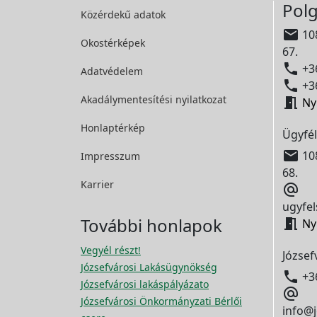
Polg
Közérdekű adatok

108
Okostérképek
67.

+36
Adatvédelem

+36
Akadálymentesítési
nyilatkozat

Ny
Honlaptérkép
Ügyfél

108
Impresszum
68.
Karrier

ugyfel
További honlapok

Ny
Vegyél részt!
József
Józsefvárosi Lakásügynökség

+3
Józsefvárosi lakáspályázato

Józsefvárosi Önkormányzati Bérlői
info@j