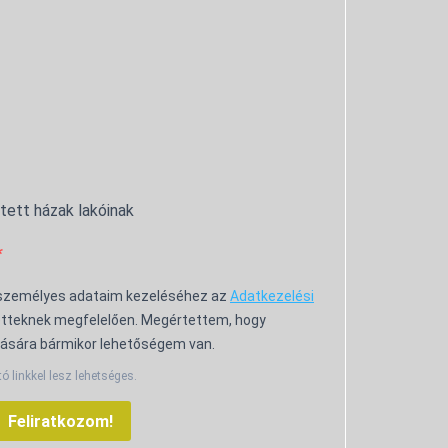
ntett házak lakóinak
 személyes adataim kezeléséhez az
Adatkezelési
tteknek megfelelően. Megértettem, hogy
ására bármikor lehetőségem van.
tó linkkel lesz lehetséges.
Feliratkozom!