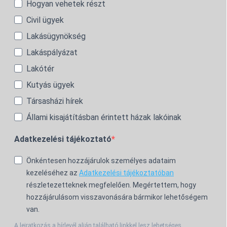
Hogyan vehetek részt
Civil ügyek
Lakásügynökség
Lakáspályázat
Lakótér
Kutyás ügyek
Társasházi hírek
Állami kisajátításban érintett házak lakóinak
Adatkezelési tájékoztató
Önkéntesen hozzájárulok személyes adataim
kezeléséhez az
Adatkezelési tájékoztatóban
részletezetteknek megfelelően. Megértettem, hogy
hozzájárulásom visszavonására bármikor lehetőségem
van.
A leiratkozás a hírlevél alján található linkkel lesz lehetséges.