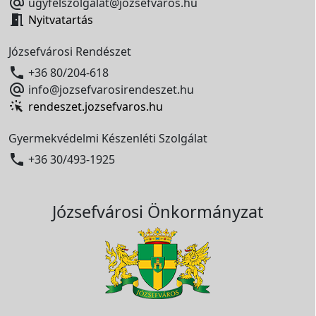

ugyfelszolgalat@jozsefvaros.hu

Nyitvatartás
Józsefvárosi Rendészet

+36 80/204-618

info@jozsefvarosirendeszet.hu
rendeszet.jozsefvaros.hu
Gyermekvédelmi Készenléti Szolgálat

+36 30/493-1925
Józsefvárosi Önkormányzat