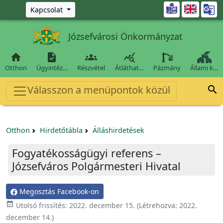
Ugrás a fő tartalomra

Kapcsolat
Józsefvárosi Önkormányzat




Otthon
Ügyintéz…
Részvétel
Átláthat…
Pázmány
Állami k…
Válasszon a menüpontok közül

Otthon
Hirdetőtábla
Álláshirdetések
Fogyatékosságügyi referens –
Józsefváros Polgármesteri Hivatal
Megosztás Facebook-on

Utolsó frissítés:
2022. december 15.
(Létrehozva:
2022.
december 14.
)