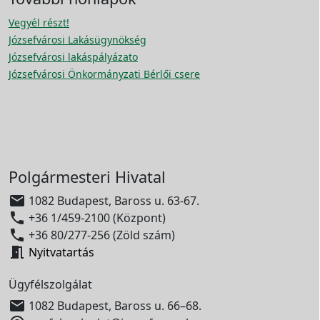
Vegyél részt!
Józsefvárosi Lakásügynökség
Józsefvárosi lakáspályázato
Józsefvárosi Önkormányzati Bérlői csere
Polgármesteri Hivatal

1082 Budapest, Baross u. 63-67.

+36 1/459-2100 (Központ)

+36 80/277-256 (Zöld szám)

Nyitvatartás
Ügyfélszolgálat

1082 Budapest, Baross u. 66–68.