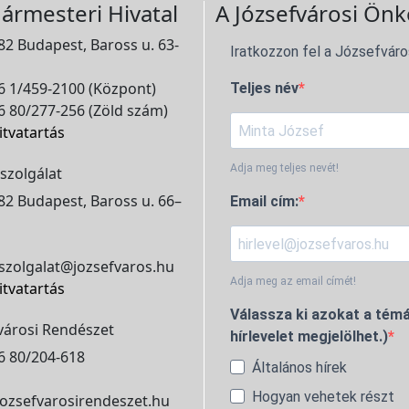
ármesteri Hivatal
A Józsefvárosi Önk
2 Budapest, Baross u. 63-
Iratkozzon fel a Józsefváro
 1/459-2100 (Központ)
Teljes név
 80/277-256 (Zöld szám)
itvatartás
Adja meg teljes nevét!
szolgálat
2 Budapest, Baross u. 66–
Email cím:
szolgalat@jozsefvaros.hu
Adja meg az email címét!
itvatartás
Válassza ki azokat a témá
városi Rendészet
hírlevelet megjelölhet.)
6 80/204-618
Általános hírek
Hogyan vehetek részt
ozsefvarosirendeszet.hu