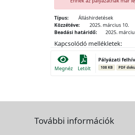
Ennek az pályázatnak már lej
Típus:
Álláshirdetések
Közzétéve:
2025. március 10.
Beadási határidő:
2025. március
Kapcsolódó mellékletek:
Pályázati felhí
108 KB
PDF dok
Megnéz
Letölt
További információk