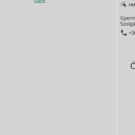
csere
re
Gyerm
Szolgá

+3
Ö