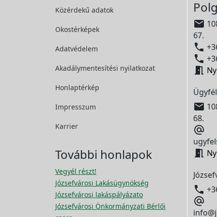
Polg
Közérdekű adatok

108
Okostérképek
67.

+36
Adatvédelem

+36
Akadálymentesítési
nyilatkozat

Ny
Honlaptérkép
Ügyfél

108
Impresszum
68.
Karrier

ugyfel
További honlapok

Ny
Vegyél részt!
József
Józsefvárosi Lakásügynökség

+3
Józsefvárosi lakáspályázato

Józsefvárosi Önkormányzati Bérlői
info@j