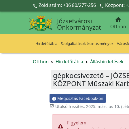
Ugrás a fő tartalomra
Zöld szám: +36 80/277-256
Központ: +



Józsefvárosi
Önkormányzat
Otthon
Hirdetőtábla
Szolgáltatások és intézmények
Városfe
Otthon
Hirdetőtábla
Álláshirdetések
gépkocsivezető – JÓZ
KÖZPONT Műszaki Karba
Megosztás Facebook-on

Utolsó frissítés:
2025. március 10.
(Lét
Figyelem!