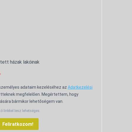
ntett házak lakóinak
 személyes adataim kezeléséhez az
Adatkezelési
tteknek megfelelően. Megértettem, hogy
ására bármikor lehetőségem van.
tó linkkel lesz lehetséges.
Feliratkozom!