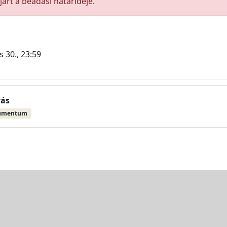
árt a beadási határideje.
 30., 23:59
vás
umentum