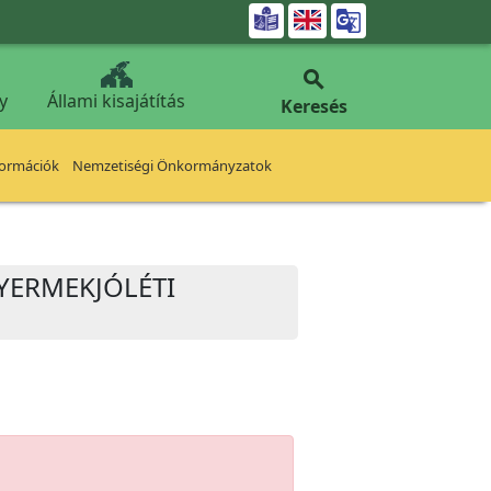


y
Állami kisajátítás
Keresés
formációk
Nemzetiségi Önkormányzatok
GYERMEKJÓLÉTI