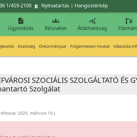
36 1/459-2100
Nyitvatartás
|
Hangostérkép




Ügyintézés
Részvétel
Átláthatóság
Pázmán
jlesztés
Közösség
Önkormányzat
Polgármesteri Hivatal
Választási in
SEFVÁROSI SZOCIÁLIS SZOLGÁLTATÓ ÉS 
ntartó Szolgálat
rehozva:
2025. március 10.
)