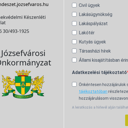
ndeszet.jozsefvaros.hu
Civil ügyek
Lakásügynökség
ekvédelmi Készenléti
lat
Lakáspályázat
6 30/493-1925
Lakótér
Kutyás ügyek
Józsefvárosi
Társasházi hírek
nkormányzat
Állami kisajátításban éri
Adatkezelési tájékoztató
Önkéntesen hozzájárulok
tájékoztatóban
részleteze
hozzájárulásom visszavon
A leiratkozás a hírlevél alján találha