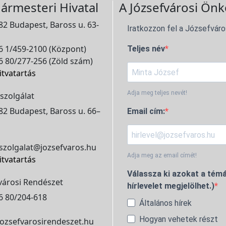
ármesteri Hivatal
A Józsefvárosi Önk
2 Budapest, Baross u. 63-
Iratkozzon fel a Józsefváro
 1/459-2100 (Központ)
Teljes név
 80/277-256 (Zöld szám)
itvatartás
Adja meg teljes nevét!
szolgálat
2 Budapest, Baross u. 66–
Email cím:
szolgalat@jozsefvaros.hu
Adja meg az email címét!
itvatartás
Válassza ki azokat a témá
városi Rendészet
hírlevelet megjelölhet.)
6 80/204-618
Általános hírek
Hogyan vehetek részt
ozsefvarosirendeszet.hu