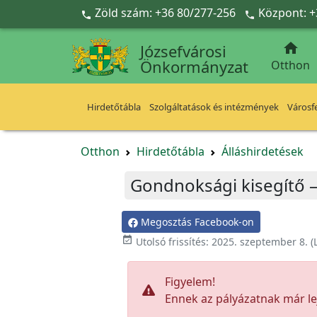
Ugrás a fő tartalomra
Zöld szám: +36 80/277-256
Központ: +



Józsefvárosi
Önkormányzat
Otthon
Hirdetőtábla
Szolgáltatások és intézmények
Városfe
Otthon
Hirdetőtábla
Álláshirdetések
Gondnoksági kisegítő
Megosztás Facebook-on

Utolsó frissítés:
2025. szeptember 8.
(
Figyelem!
Ennek az pályázatnak már lej