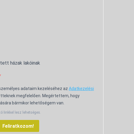
ntett házak lakóinak
 személyes adataim kezeléséhez az
Adatkezelési
tteknek megfelelően. Megértettem, hogy
ására bármikor lehetőségem van.
tó linkkel lesz lehetséges.
Feliratkozom!