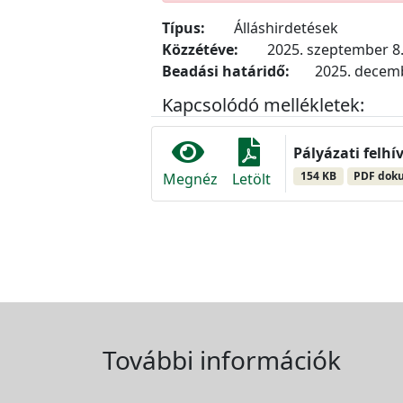
Típus:
Álláshirdetések
Közzétéve:
2025. szeptember 8
Beadási határidő:
2025. decemb
Kapcsolódó mellékletek:
Pályázati felhí
154 KB
PDF dok
Megnéz
Letölt
További információk