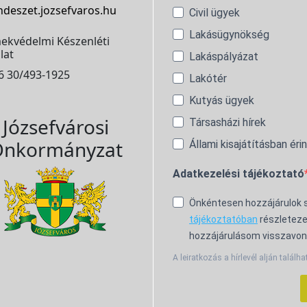
ndeszet.jozsefvaros.hu
Civil ügyek
Lakásügynökség
ekvédelmi Készenléti
lat
Lakáspályázat
6 30/493-1925
Lakótér
Kutyás ügyek
Józsefvárosi
Társasházi hírek
nkormányzat
Állami kisajátításban éri
Adatkezelési tájékoztató
Önkéntesen hozzájárulok
tájékoztatóban
részleteze
hozzájárulásom visszavon
A leiratkozás a hírlevél alján találha