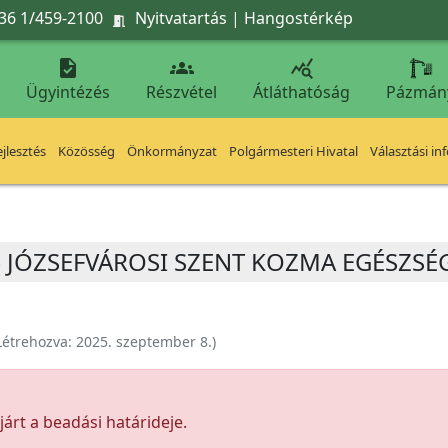
36 1/459-2100
Nyitvatartás
|
Hangostérkép




Ügyintézés
Részvétel
Átláthatóság
Pázmán
jlesztés
Közösség
Önkormányzat
Polgármesteri Hivatal
Választási in
 – JÓZSEFVÁROSI SZENT KOZMA EGÉSZS
Létrehozva:
2025. szeptember 8.
)
árt a beadási határideje.