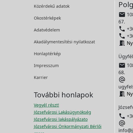
Polg
Közérdekű adatok

108
Okostérképek
67.

+36
Adatvédelem

+36
Akadálymentesítési
nyilatkozat

Ny
Honlaptérkép
Ügyfél

108
Impresszum
68.
Karrier

ugyfel
További honlapok

Ny
Vegyél részt!
József
Józsefvárosi Lakásügynökség

+3
Józsefvárosi lakáspályázato

Józsefvárosi Önkormányzati Bérlői
info@j