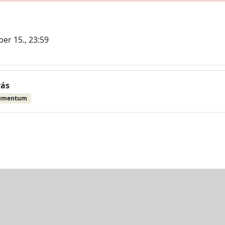
.
er 15., 23:59
vás
umentum