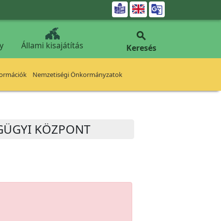


y
Állami kisajátítás
Keresés
formációk
Nemzetiségi Önkormányzatok
ÉGÜGYI KÖZPONT