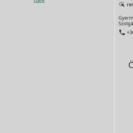
csere
re
Gyerm
Szolgá

+3
Ö