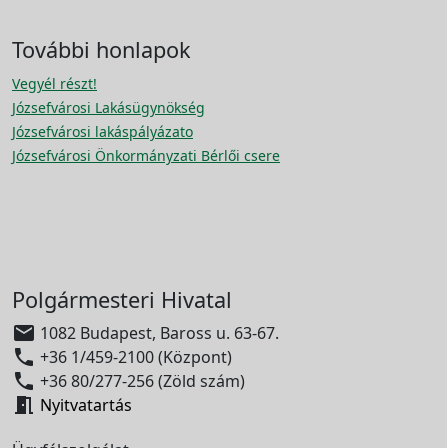
További honlapok
Vegyél részt!
Józsefvárosi Lakásügynökség
Józsefvárosi lakáspályázato
Józsefvárosi Önkormányzati Bérlői csere
Polgármesteri Hivatal

1082 Budapest, Baross u. 63-67.

+36 1/459-2100 (Központ)

+36 80/277-256 (Zöld szám)

Nyitvatartás