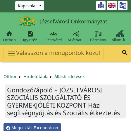
Ugrás a fő tartalomra

Kapcsolat
Józsefvárosi Önkormányzat




Otthon
Ügyintéz…
Részvétel
Átláthat…
Pázmány
Állami k…
Válasszon a menüpontok közül

Otthon
Hirdetőtábla
Álláshirdetések
Gondozó/ápoló – JÓZSEFVÁROSI
SZOCIÁLIS SZOLGÁLTATÓ ÉS
GYERMEKJÓLÉTI KÖZPONT Házi
segítségnyújtás és Szociális étkeztetés
Megosztás Facebook-on