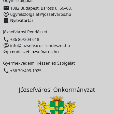
Ügyfélszolgálat

1082 Budapest, Baross u. 66–68.

ugyfelszolgalat@jozsefvaros.hu

Nyitvatartás
Józsefvárosi Rendészet

+36 80/204-618

info@jozsefvarosirendeszet.hu
rendeszet.jozsefvaros.hu
Gyermekvédelmi Készenléti Szolgálat

+36 30/493-1925
Józsefvárosi Önkormányzat