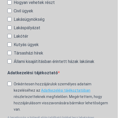
Hogyan vehetek részt
Civil ügyek
Lakásügynökség
Lakáspályázat
Lakótér
Kutyás ügyek
Társasházi hírek
Állami kisajátításban érintett házak lakóinak
Adatkezelési tájékoztató
Önkéntesen hozzájárulok személyes adataim
kezeléséhez az
Adatkezelési tájékoztatóban
részletezetteknek megfelelően. Megértettem, hogy
hozzájárulásom visszavonására bármikor lehetőségem
van.
A leiratkozás a hírlevél alján található linkkel lesz lehetséges.