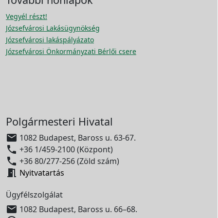
Vegyél részt!
Józsefvárosi Lakásügynökség
Józsefvárosi lakáspályázato
Józsefvárosi Önkormányzati Bérlői csere
Polgármesteri Hivatal

1082 Budapest, Baross u. 63-67.

+36 1/459-2100 (Központ)

+36 80/277-256 (Zöld szám)

Nyitvatartás
Ügyfélszolgálat

1082 Budapest, Baross u. 66–68.