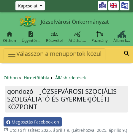
Ugrás a fő tartalomra

Kapcsolat
Józsefvárosi Önkormányzat




Otthon
Ügyintéz…
Részvétel
Átláthat…
Pázmány
Állami k…
Válasszon a menüpontok közül

Otthon
Hirdetőtábla
Álláshirdetések
gondozó – JÓZSEFVÁROSI SZOCIÁLIS
SZOLGÁLTATÓ ÉS GYERMEKJÓLÉTI
KÖZPONT
Megosztás Facebook-on

Utolsó frissítés:
2025. április 9.
(Létrehozva:
2025. április 9.
)