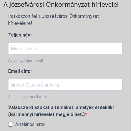
A Józsefvárosi Önkormányzat hírlevelei
Iratkozzon fel a Józsefvárosi Önkormányzat
hírleveleire!
Teljes név
Adja meg teljes nevét!
Email cím:
Adja meg az email címét!
Válassza ki azokat a témákat, amelyek érdeklik!
(Bármennyi hírlevelet megjelölhet.)
Általános hírek