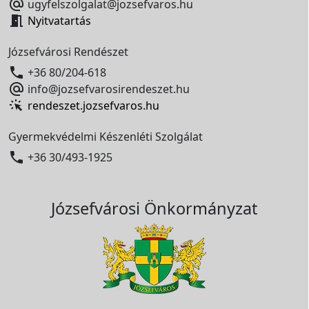

ugyfelszolgalat@jozsefvaros.hu

Nyitvatartás
Józsefvárosi Rendészet

+36 80/204-618

info@jozsefvarosirendeszet.hu
rendeszet.jozsefvaros.hu
Gyermekvédelmi Készenléti Szolgálat

+36 30/493-1925
Józsefvárosi Önkormányzat