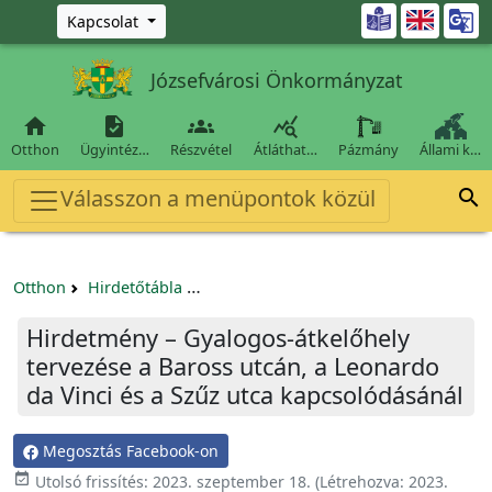
Ugrás a fő tartalomra

Kapcsolat
Józsefvárosi Önkormányzat




Otthon
Ügyintéz…
Részvétel
Átláthat…
Pázmány
Állami k…
Válasszon a menüpontok közül

Otthon
Hirdetőtábla
Beszerzési és közbeszerzési eljárások
Hirdetmény – Gyalogos-átkelőhely
tervezése a Baross utcán, a Leonardo
da Vinci és a Szűz utca kapcsolódásánál
Megosztás Facebook-on

Utolsó frissítés:
2023. szeptember 18.
(Létrehozva:
2023.