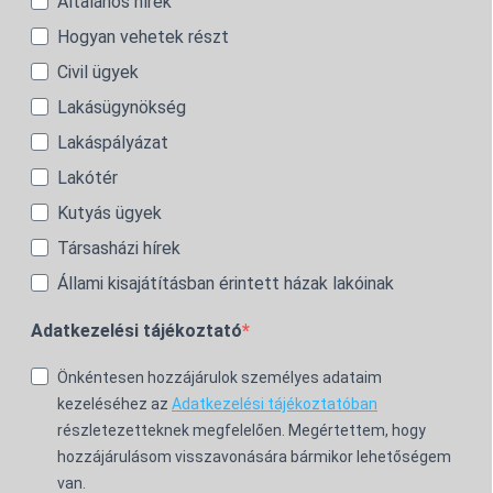
Általános hírek
Hogyan vehetek részt
Civil ügyek
Lakásügynökség
Lakáspályázat
Lakótér
Kutyás ügyek
Társasházi hírek
Állami kisajátításban érintett házak lakóinak
Adatkezelési tájékoztató
Önkéntesen hozzájárulok személyes adataim
kezeléséhez az
Adatkezelési tájékoztatóban
részletezetteknek megfelelően. Megértettem, hogy
hozzájárulásom visszavonására bármikor lehetőségem
van.