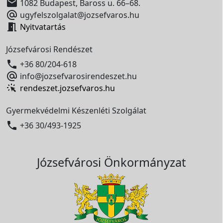

1082 Budapest, Baross u. 66–68.

ugyfelszolgalat@jozsefvaros.hu

Nyitvatartás
Józsefvárosi Rendészet

+36 80/204-618

info@jozsefvarosirendeszet.hu
rendeszet.jozsefvaros.hu
Gyermekvédelmi Készenléti Szolgálat

+36 30/493-1925
Józsefvárosi Önkormányzat