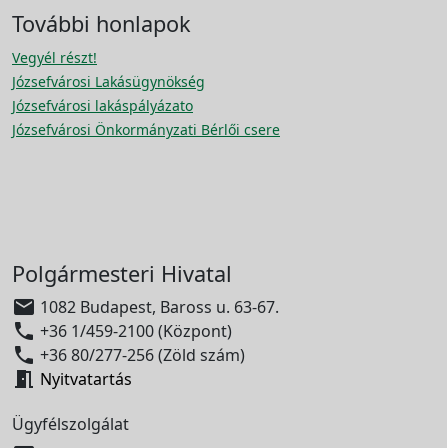
További honlapok
Vegyél részt!
Józsefvárosi Lakásügynökség
Józsefvárosi lakáspályázato
Józsefvárosi Önkormányzati Bérlői csere
Polgármesteri Hivatal

1082 Budapest, Baross u. 63-67.

+36 1/459-2100 (Központ)

+36 80/277-256 (Zöld szám)

Nyitvatartás
Ügyfélszolgálat