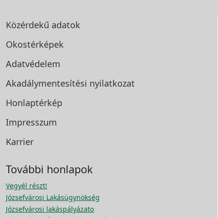
Közérdekű adatok
Okostérképek
Adatvédelem
Akadálymentesítési
nyilatkozat
Honlaptérkép
Impresszum
Karrier
További honlapok
Vegyél részt!
Józsefvárosi Lakásügynökség
Józsefvárosi lakáspályázato