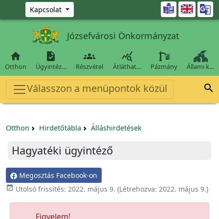
Ugrás a fő tartalomra

Kapcsolat
Józsefvárosi Önkormányzat




Otthon
Ügyintéz…
Részvétel
Átláthat…
Pázmány
Állami k…
Válasszon a menüpontok közül

Otthon
Hirdetőtábla
Álláshirdetések
Hagyatéki ügyintéző
Megosztás Facebook-on

Utolsó frissítés:
2022. május 9.
(Létrehozva:
2022. május 9.
)
Figyelem!