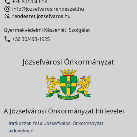

+36 80/204-618

info@jozsefvarosirendeszet.hu
rendeszet.jozsefvaros.hu
Gyermekvédelmi Készenléti Szolgálat

+36 30/493-1925
Józsefvárosi Önkormányzat
A Józsefvárosi Önkormányzat hírlevelei
Iratkozzon fel a Józsefvárosi Önkormányzat
hírleveleire!