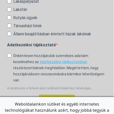
Lakáspályázat
Lakótér
Kutyás ügyek
Társasházi hírek
Állami kisajátításban érintett házak lakóinak
Adatkezelési tájékoztató
Önkéntesen hozzájárulok személyes adataim
kezeléséhez az
Adatkezelési tájékoztatóban
részletezetteknek megfelelően. Megértettem, hogy
hozzájárulásom visszavonására bármikor lehetőségem
van.
A leiratkozás a hírlevél alján található linkkel lesz lehetséges.
Feliratkozom!
Weboldalainkon sütiket és egyéb internetes
technológiákat használunk azért, hogy jobbá tegyük a
For the English Newsletter, click
HERE.