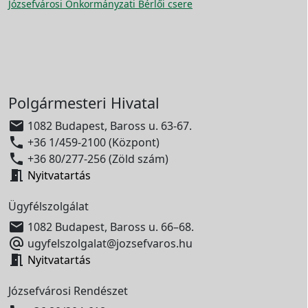
Józsefvárosi Önkormányzati Bérlői csere
Polgármesteri Hivatal

1082 Budapest, Baross u. 63-67.

+36 1/459-2100 (Központ)

+36 80/277-256 (Zöld szám)

Nyitvatartás
Ügyfélszolgálat

1082 Budapest, Baross u. 66–68.

ugyfelszolgalat@jozsefvaros.hu

Nyitvatartás
Józsefvárosi Rendészet