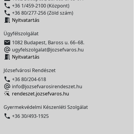

+36 1/459-2100 (Központ)

+36 80/277-256 (Zöld szám)

Nyitvatartás
Ügyfélszolgálat

1082 Budapest, Baross u. 66–68.

ugyfelszolgalat@jozsefvaros.hu

Nyitvatartás
Józsefvárosi Rendészet

+36 80/204-618

info@jozsefvarosirendeszet.hu
rendeszet.jozsefvaros.hu
Gyermekvédelmi Készenléti Szolgálat

+36 30/493-1925