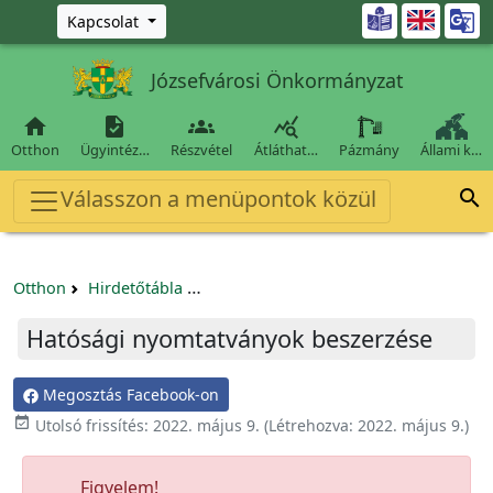
Ugrás a fő tartalomra

Kapcsolat
Józsefvárosi Önkormányzat




Otthon
Ügyintéz…
Részvétel
Átláthat…
Pázmány
Állami k…
Válasszon a menüpontok közül

Otthon
Hirdetőtábla
Beszerzési és közbeszerzési eljárások
Hatósági nyomtatványok beszerzése
Megosztás Facebook-on

Utolsó frissítés:
2022. május 9.
(Létrehozva:
2022. május 9.
)
Figyelem!