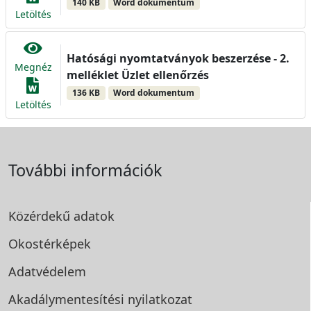
140 KB
Word dokumentum
Letöltés
Hatósági nyomtatványok beszerzése - 2.
Megnéz
melléklet Üzlet ellenőrzés
136 KB
Word dokumentum
Letöltés
További információk
Közérdekű adatok
Okostérképek
Adatvédelem
Akadálymentesítési
nyilatkozat