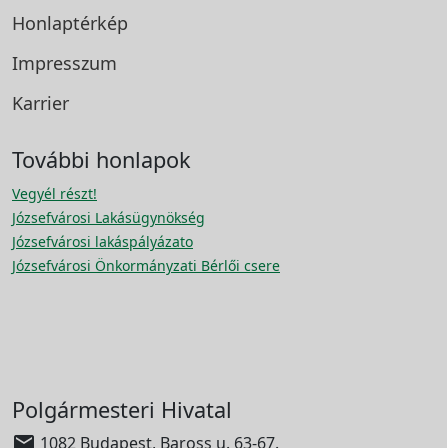
Honlaptérkép
Impresszum
Karrier
További honlapok
Vegyél részt!
Józsefvárosi Lakásügynökség
Józsefvárosi lakáspályázato
Józsefvárosi Önkormányzati Bérlői csere
Polgármesteri Hivatal

1082 Budapest, Baross u. 63-67.