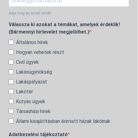
Adja meg az email címét!
Válassza ki azokat a témákat, amelyek érdeklik!
(Bármennyi hírlevelet megjelölhet.)
Általános hírek
Hogyan vehetek részt
Civil ügyek
Lakásügynökség
Lakáspályázat
Lakótér
Kutyás ügyek
Társasházi hírek
Állami kisajátításban érintett házak lakóinak
Adatkezelési tájékoztató