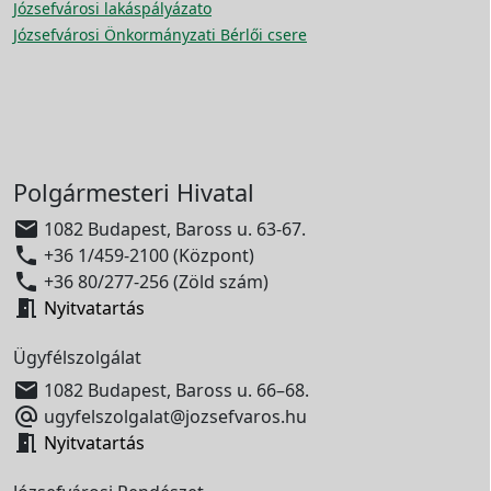
Józsefvárosi lakáspályázato
Józsefvárosi Önkormányzati Bérlői csere
Polgármesteri Hivatal

1082 Budapest, Baross u. 63-67.

+36 1/459-2100 (Központ)

+36 80/277-256 (Zöld szám)

Nyitvatartás
Ügyfélszolgálat

1082 Budapest, Baross u. 66–68.

ugyfelszolgalat@jozsefvaros.hu

Nyitvatartás