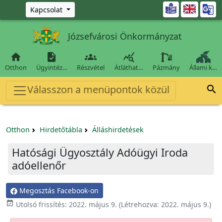
Ugrás a fő tartalomra

Kapcsolat
Józsefvárosi Önkormányzat




Otthon
Ügyintéz…
Részvétel
Átláthat…
Pázmány
Állami k…
Válasszon a menüpontok közül

Otthon
Hirdetőtábla
Álláshirdetések
Hatósági Ügyosztály Adóügyi Iroda
adóellenőr
Megosztás Facebook-on

Utolsó frissítés:
2022. május 9.
(Létrehozva:
2022. május 9.
)