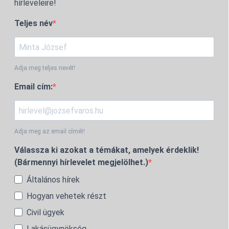
hírleveleire!
Teljes név
Adja meg teljes nevét!
Email cím:
Adja meg az email címét!
Válassza ki azokat a témákat, amelyek érdeklik!
(Bármennyi hírlevelet megjelölhet.)
Általános hírek
Hogyan vehetek részt
Civil ügyek
Lakásügynökség