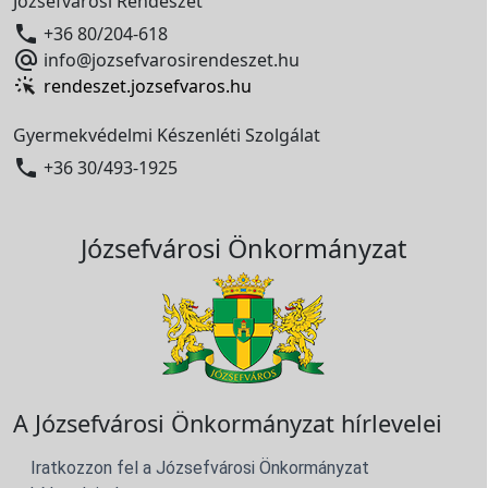
Józsefvárosi Rendészet

+36 80/204-618

info@jozsefvarosirendeszet.hu
rendeszet.jozsefvaros.hu
Gyermekvédelmi Készenléti Szolgálat

+36 30/493-1925
Józsefvárosi Önkormányzat
A Józsefvárosi Önkormányzat hírlevelei
Iratkozzon fel a Józsefvárosi Önkormányzat