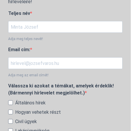
hírleveleire!
Teljes név
Adja meg teljes nevét!
Email cím:
Adja meg az email címét!
Válassza ki azokat a témákat, amelyek érdeklik!
(Bármennyi hírlevelet megjelölhet.)
Általános hírek
Hogyan vehetek részt
Civil ügyek
Lakásügynökség