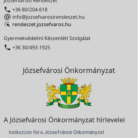
Józsefvárosi Rendészet

+36 80/204-618

info@jozsefvarosirendeszet.hu
rendeszet.jozsefvaros.hu
Gyermekvédelmi Készenléti Szolgálat

+36 30/493-1925
Józsefvárosi Önkormányzat
A Józsefvárosi Önkormányzat hírlevelei
Iratkozzon fel a Józsefvárosi Önkormányzat