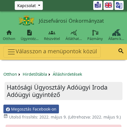
Ugrás a fő tartalomra

Kapcsolat
Józsefvárosi Önkormányzat




Otthon
Ügyintéz…
Részvétel
Átláthat…
Pázmány
Állami k…
Válasszon a menüpontok közül

Otthon
Hirdetőtábla
Álláshirdetések
Hatósági Ügyosztály Adóügyi Iroda
Adóügyi ügyintéző
Megosztás Facebook-on

Utolsó frissítés:
2022. május 9.
(Létrehozva:
2022. május 9.
)