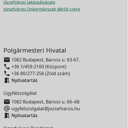
Józsefvárosi lakáspályázato
Józsefvárosi Önkormányzati Bérlői csere
Polgármesteri Hivatal

1082 Budapest, Baross u. 63-67.

+36 1/459-2100 (Központ)

+36 80/277-256 (Zöld szám)

Nyitvatartás
Ügyfélszolgálat

1082 Budapest, Baross u. 66–68.

ugyfelszolgalat@jozsefvaros.hu

Nyitvatartás