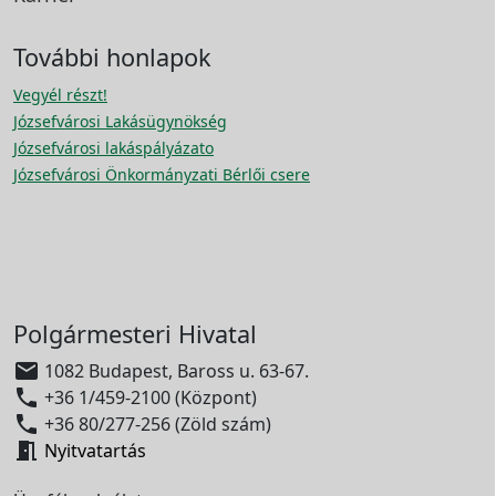
További honlapok
Vegyél részt!
Józsefvárosi Lakásügynökség
Józsefvárosi lakáspályázato
Józsefvárosi Önkormányzati Bérlői csere
Polgármesteri Hivatal

1082 Budapest, Baross u. 63-67.

+36 1/459-2100 (Központ)

+36 80/277-256 (Zöld szám)

Nyitvatartás