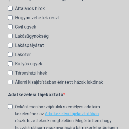
Általános hírek
Hogyan vehetek részt
Civil ügyek
Lakásügynökség
Lakáspályázat
Lakótér
Kutyás ügyek
Társasházi hírek
Állami kisajátításban érintett házak lakóinak
Adatkezelési tájékoztató
Önkéntesen hozzájárulok személyes adataim
kezeléséhez az
Adatkezelési tájékoztatóban
részletezetteknek megfelelően. Megértettem, hogy
hozzájárulásom visszavonására bármikor lehetőségem