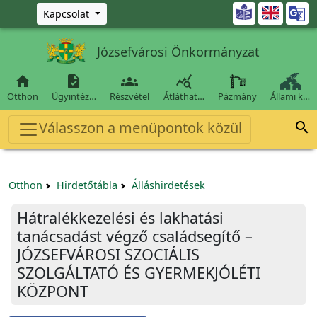
Ugrás a fő tartalomra

Kapcsolat
Józsefvárosi Önkormányzat




Otthon
Ügyintéz…
Részvétel
Átláthat…
Pázmány
Állami k…
Válasszon a menüpontok közül

Otthon
Hirdetőtábla
Álláshirdetések
Hátralékkezelési és lakhatási
tanácsadást végző családsegítő –
JÓZSEFVÁROSI SZOCIÁLIS
SZOLGÁLTATÓ ÉS GYERMEKJÓLÉTI
KÖZPONT