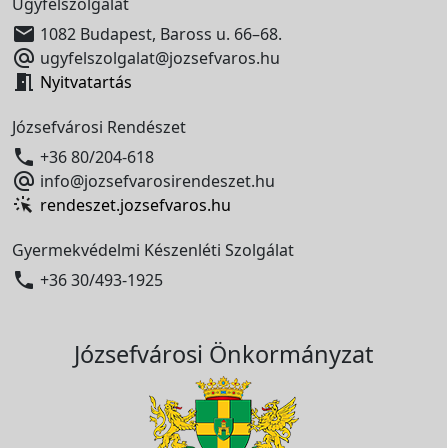
Ügyfélszolgálat

1082 Budapest, Baross u. 66–68.

ugyfelszolgalat@jozsefvaros.hu

Nyitvatartás
Józsefvárosi Rendészet

+36 80/204-618

info@jozsefvarosirendeszet.hu
rendeszet.jozsefvaros.hu
Gyermekvédelmi Készenléti Szolgálat

+36 30/493-1925
Józsefvárosi Önkormányzat