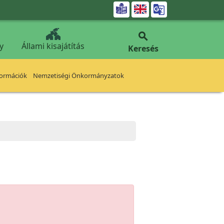


y
Állami kisajátítás
Keresés
formációk
Nemzetiségi Önkormányzatok