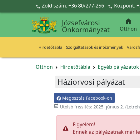
Ugrás a fő tartalomra
Zöld szám: +36 80/277-256
Központ: +



Józsefvárosi
Önkormányzat
Otthon
Hirdetőtábla
Szolgáltatások és intézmények
Városfe
Otthon
Hirdetőtábla
Egyéb pályázato
Háziorvosi pályázat
Megosztás Facebook-on

Utolsó frissítés:
2025. június 2.
(Létre
Figyelem!
Ennek az pályázatnak már lej