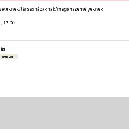
ezeteknek/társasházaknak/magánszemélyeknek
., 12:00
vás
umentum