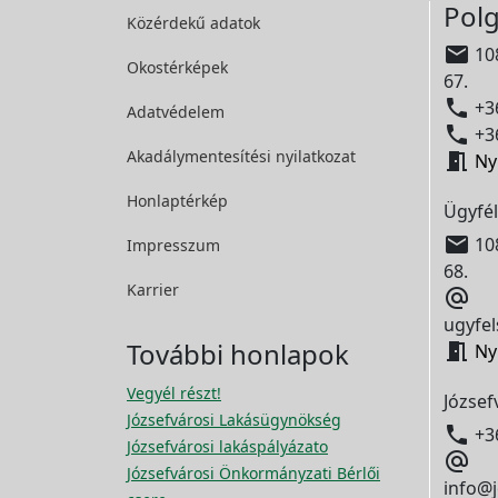
Polg
Közérdekű adatok

108
Okostérképek
67.

+36
Adatvédelem

+36
Akadálymentesítési
nyilatkozat

Ny
Honlaptérkép
Ügyfél

108
Impresszum
68.
Karrier

ugyfel
További honlapok

Ny
Vegyél részt!
József
Józsefvárosi Lakásügynökség

+3
Józsefvárosi lakáspályázato

Józsefvárosi Önkormányzati Bérlői
info@j