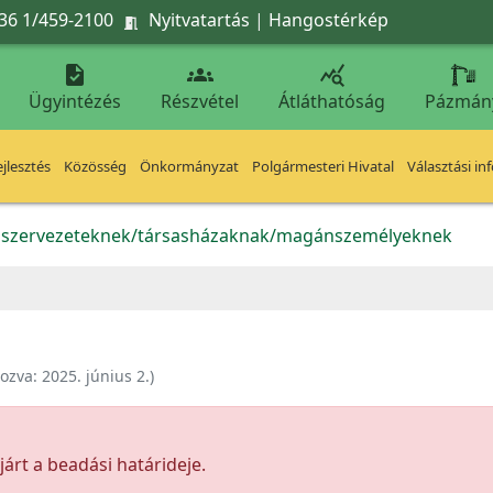
36 1/459-2100
Nyitvatartás
|
Hangostérkép




Ügyintézés
Részvétel
Átláthatóság
Pázmán
jlesztés
Közösség
Önkormányzat
Polgármesteri Hivatal
Választási in
k szervezeteknek/társasházaknak/magánszemélyeknek
hozva:
2025. június 2.
)
árt a beadási határideje.