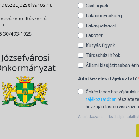
ndeszet.jozsefvaros.hu
Civil ügyek
Lakásügynökség
ekvédelmi Készenléti
lat
Lakáspályázat
6 30/493-1925
Lakótér
Kutyás ügyek
Józsefvárosi
Társasházi hírek
nkormányzat
Állami kisajátításban éri
Adatkezelési tájékoztató
Önkéntesen hozzájárulok
tájékoztatóban
részleteze
hozzájárulásom visszavon
A leiratkozás a hírlevél alján találha