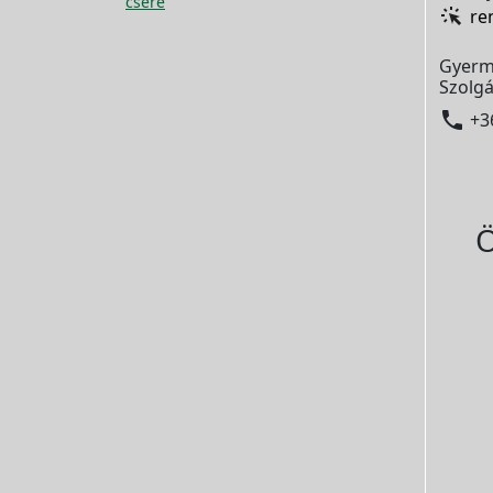
csere
re
Gyerm
Szolgá

+3
Ö