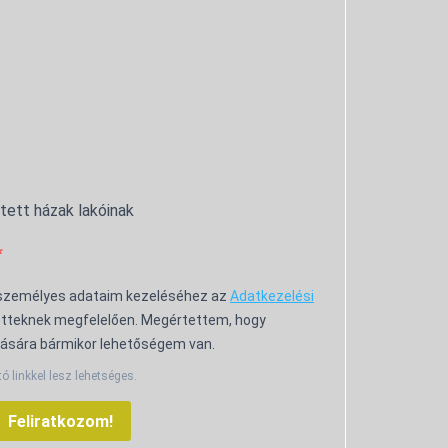
ntett házak lakóinak
 személyes adataim kezeléséhez az
Adatkezelési
tteknek megfelelően. Megértettem, hogy
ására bármikor lehetőségem van.
tó linkkel lesz lehetséges.
Feliratkozom!