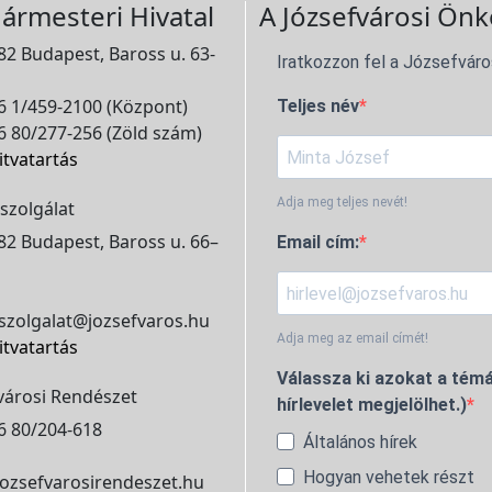
ármesteri Hivatal
A Józsefvárosi Önk
2 Budapest, Baross u. 63-
Iratkozzon fel a Józsefváro
 1/459-2100 (Központ)
Teljes név
 80/277-256 (Zöld szám)
itvatartás
Adja meg teljes nevét!
szolgálat
2 Budapest, Baross u. 66–
Email cím:
szolgalat@jozsefvaros.hu
Adja meg az email címét!
itvatartás
Válassza ki azokat a témá
városi Rendészet
hírlevelet megjelölhet.)
6 80/204-618
Általános hírek
Hogyan vehetek részt
ozsefvarosirendeszet.hu