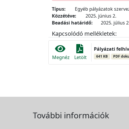
Típus:
Egyéb pályázatok szerv
Közzétéve:
2025. június 2.
Beadási határidő:
2025. július 2
Kapcsolódó mellékletek:
Pályázati felhí
641 KB
PDF dok
Megnéz
Letölt
További információk