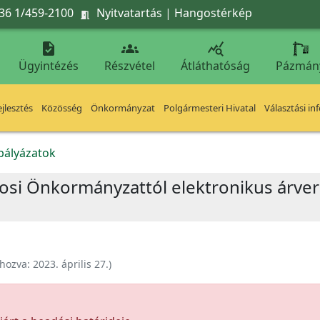
36 1/459-2100
Nyitvatartás
|
Hangostérkép




Ügyintézés
Részvétel
Átláthatóság
Pázmán
jlesztés
Közösség
Önkormányzat
Polgármesteri Hivatal
Választási in
kpályázatok
rosi Önkormányzattól elektronikus árv
ehozva:
2023. április 27.
)