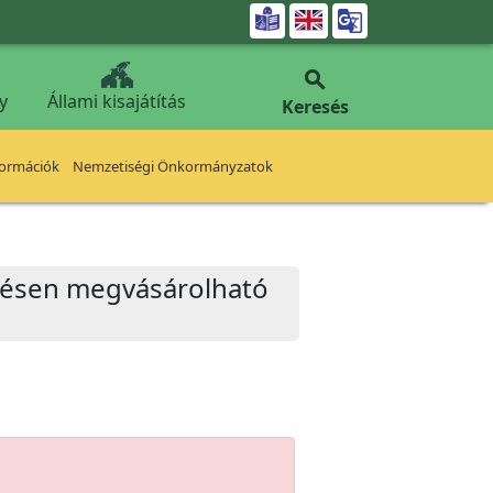


y
Állami kisajátítás
Keresés
formációk
Nemzetiségi Önkormányzatok
erésen megvásárolható