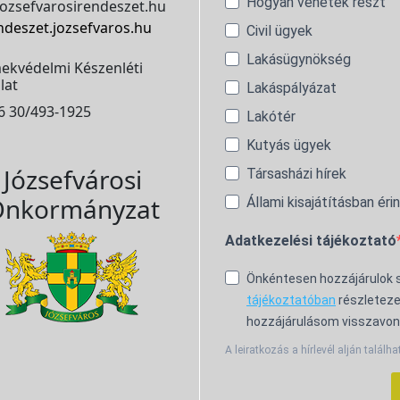
Hogyan vehetek részt
ozsefvarosirendeszet.hu
ndeszet.jozsefvaros.hu
Civil ügyek
Lakásügynökség
ekvédelmi Készenléti
lat
Lakáspályázat
6 30/493-1925
Lakótér
Kutyás ügyek
Józsefvárosi
Társasházi hírek
nkormányzat
Állami kisajátításban éri
Adatkezelési tájékoztató
Önkéntesen hozzájárulok
tájékoztatóban
részleteze
hozzájárulásom visszavon
A leiratkozás a hírlevél alján találha