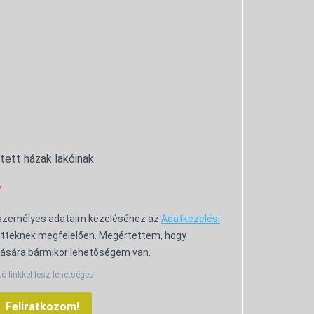
ntett házak lakóinak
 személyes adataim kezeléséhez az
Adatkezelési
tteknek megfelelően. Megértettem, hogy
ására bármikor lehetőségem van.
tó linkkel lesz lehetséges.
Feliratkozom!