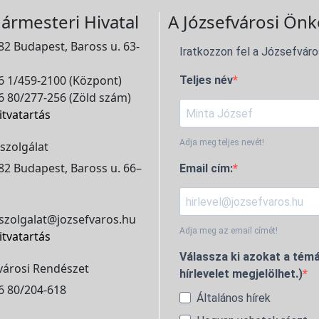
ármesteri Hivatal
A Józsefvárosi Önk
2 Budapest, Baross u. 63-
Iratkozzon fel a Józsefváro
 1/459-2100 (Központ)
Teljes név
 80/277-256 (Zöld szám)
itvatartás
Adja meg teljes nevét!
szolgálat
2 Budapest, Baross u. 66–
Email cím:
szolgalat@jozsefvaros.hu
Adja meg az email címét!
itvatartás
Válassza ki azokat a témá
városi Rendészet
hírlevelet megjelölhet.)
6 80/204-618
Általános hírek