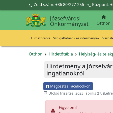
Ugrás a fő tartalomra
Zöld szám: +36 80/277-256
Központ: +



Józsefvárosi
Önkormányzat
Otthon
Hirdetőtábla
Szolgáltatások és intézmények
Városfe
Otthon
Hirdetőtábla
Helyiség- és tele
Hirdetmény a Józsefvá
ingatlanokról
Megosztás Facebook-on

Utolsó frissítés:
2023. április 27.
(Létr
Figyelem!