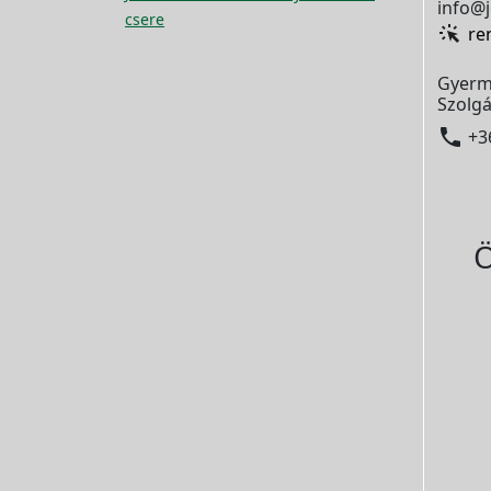
info@j
csere
re
Gyerm
Szolgá

+3
Ö