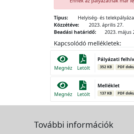
Ennek az pályázatnak már lej
Típus:
Helyiség- és telekpályáz
Közzétéve:
2023. április 27.
Beadási határidő:
2023. május 2
Kapcsolódó mellékletek:
Pályázati felhí
352 KB
PDF dok
Megnéz
Letölt
Melléklet
137 KB
PDF dok
Megnéz
Letölt
További információk