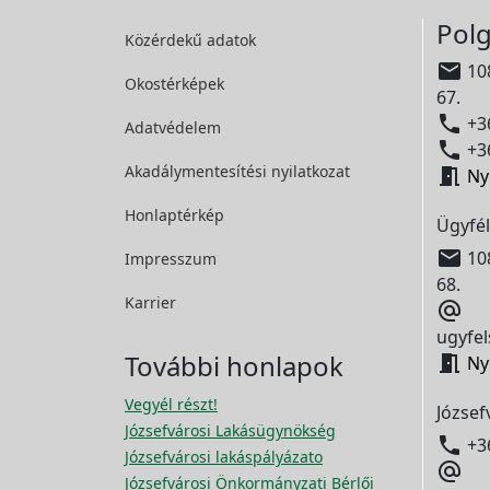
Polg
Közérdekű adatok

108
Okostérképek
67.

+36
Adatvédelem

+36
Akadálymentesítési
nyilatkozat

Ny
Honlaptérkép
Ügyfél

108
Impresszum
68.
Karrier

ugyfel
További honlapok

Ny
Vegyél részt!
József
Józsefvárosi Lakásügynökség

+3
Józsefvárosi lakáspályázato

Józsefvárosi Önkormányzati Bérlői