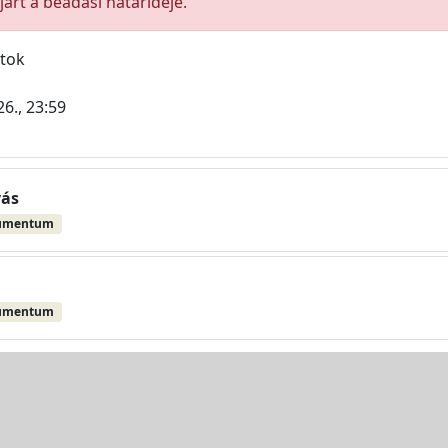
árt a beadási határideje.
atok
6., 23:59
vás
umentum
umentum