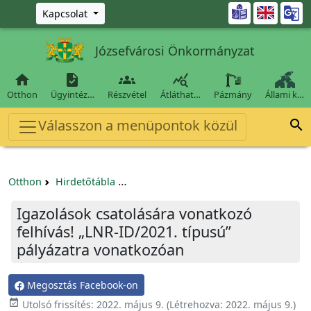
Ugrás a fő tartalomra

Kapcsolat
Józsefvárosi Önkormányzat




Otthon
Ügyintéz…
Részvétel
Átláthat…
Pázmány
Állami k…
Válasszon a menüpontok közül

Otthon
Hirdetőtábla
Egyéb pályázatok szervezeteknek/tá
Igazolások csatolására vonatkozó
felhívás! „LNR-ID/2021. típusú”
pályázatra vonatkozóan
Megosztás Facebook-on

Utolsó frissítés:
2022. május 9.
(Létrehozva:
2022. május 9.
)