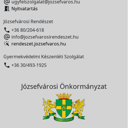

ugyfelszolgalat@jozsefvaros.hu

Nyitvatartás
Józsefvárosi Rendészet

+36 80/204-618

info@jozsefvarosirendeszet.hu
rendeszet.jozsefvaros.hu
Gyermekvédelmi Készenléti Szolgálat

+36 30/493-1925
Józsefvárosi Önkormányzat