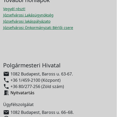
Vegyél részt!
Józsefvárosi Lakásügynökség
Józsefvárosi lakáspályázato
Józsefvárosi Önkormányzati Bérlői csere
Polgármesteri Hivatal

1082 Budapest, Baross u. 63-67.

+36 1/459-2100 (Központ)

+36 80/277-256 (Zöld szám)

Nyitvatartás
Ügyfélszolgálat

1082 Budapest, Baross u. 66–68.