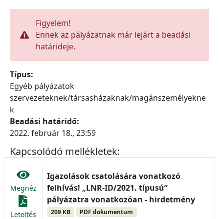
Figyelem!
Ennek az pályázatnak már lejárt a beadási
határideje.
Típus:
Egyéb pályázatok
szervezeteknek/társasházaknak/magánszemélyekne
k
Beadási határidő:
2022. február 18., 23:59
Kapcsolódó mellékletek:
Igazolások csatolására vonatkozó
felhívás! „LNR-ID/2021. típusú”
Megnéz
pályázatra vonatkozóan - hirdetmény
209 KB
PDF dokumentum
Letöltés