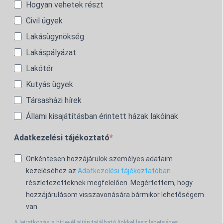
Hogyan vehetek részt
Civil ügyek
Lakásügynökség
Lakáspályázat
Lakótér
Kutyás ügyek
Társasházi hírek
Állami kisajátításban érintett házak lakóinak
Adatkezelési tájékoztató
Önkéntesen hozzájárulok személyes adataim
kezeléséhez az
Adatkezelési tájékoztatóban
részletezetteknek megfelelően. Megértettem, hogy
hozzájárulásom visszavonására bármikor lehetőségem
van.
A leiratkozás a hírlevél alján található linkkel lesz lehetséges.