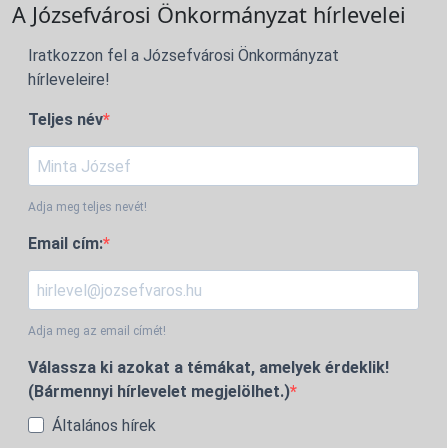
A Józsefvárosi Önkormányzat hírlevelei
Iratkozzon fel a Józsefvárosi Önkormányzat
hírleveleire!
Teljes név
Adja meg teljes nevét!
Email cím:
Adja meg az email címét!
Válassza ki azokat a témákat, amelyek érdeklik!
(Bármennyi hírlevelet megjelölhet.)
Általános hírek