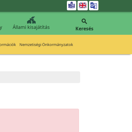


y
Állami kisajátítás
Keresés
formációk
Nemzetiségi Önkormányzatok