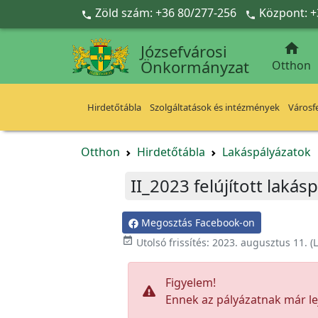
Ugrás a fő tartalomra
Zöld szám: +36 80/277-256
Központ: +



Józsefvárosi
Önkormányzat
Otthon
Hirdetőtábla
Szolgáltatások és intézmények
Városfe
Otthon
Hirdetőtábla
Lakáspályázatok
II_2023 felújított lakás
Megosztás Facebook-on

Utolsó frissítés:
2023. augusztus 11.
(L
Figyelem!
Ennek az pályázatnak már lej