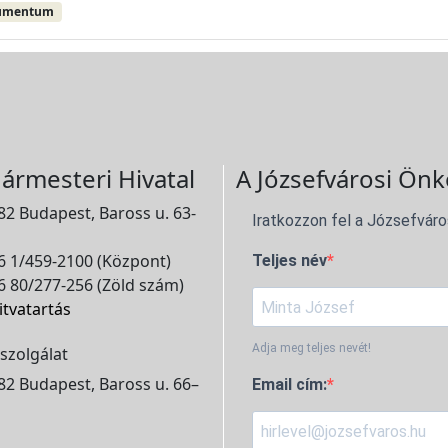
umentum
ármesteri Hivatal
A Józsefvárosi Önk
2 Budapest, Baross u. 63-
Iratkozzon fel a Józsefváro
 1/459-2100 (Központ)
Teljes név
 80/277-256 (Zöld szám)
itvatartás
Adja meg teljes nevét!
szolgálat
2 Budapest, Baross u. 66–
Email cím: