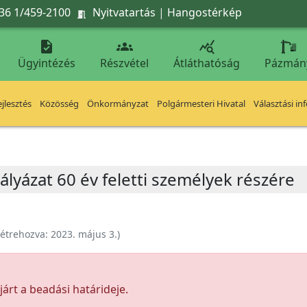
36 1/459-2100
Nyitvatartás
|
Hangostérkép




Ügyintézés
Részvétel
Átláthatóság
Pázmán
jlesztés
Közösség
Önkormányzat
Polgármesteri Hivatal
Választási in
pályázat 60 év feletti személyek részére
étrehozva:
2023. május 3.
)
árt a beadási határideje.