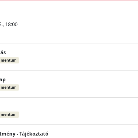
5., 18:00
vás
umentum
lap
umentum
umentum
etmény - Tájékoztató