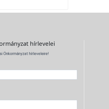
ormányzat hírlevelei
si Önkormányzat hírleveleire!