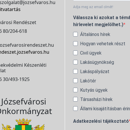
szolgalat@jozsefvaros.hu
Adja meg az email címét!
itvatartás
Válassza ki azokat a témá
városi Rendészet
hírlevelet megjelölhet.)
6 80/204-618
Általános hírek
Hogyan vehetek részt
ozsefvarosirendeszet.hu
ndeszet.jozsefvaros.hu
Civil ügyek
Lakásügynökség
ekvédelmi Készenléti
lat
Lakáspályázat
6 30/493-1925
Lakótér
Kutyás ügyek
Józsefvárosi
Társasházi hírek
nkormányzat
Állami kisajátításban éri
Adatkezelési tájékoztató