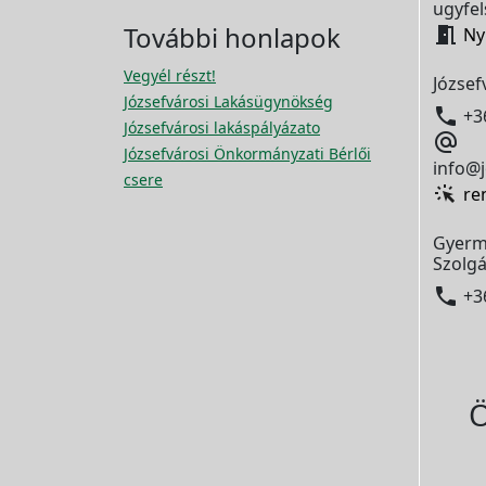
ugyfel
További honlapok

Ny
Vegyél részt!
József
Józsefvárosi Lakásügynökség

+3
Józsefvárosi lakáspályázato

Józsefvárosi Önkormányzati Bérlői
info@j
csere
re
Gyerm
Szolgá

+3
Ö