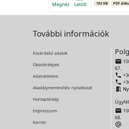
103 KB
PDF dok
Megnéz
Letölt
További információk
Polg
Közérdekű adatok

108
Okostérképek
67.

+36
Adatvédelem

+36
Akadálymentesítési
nyilatkozat

Ny
Honlaptérkép
Ügyfél

108
Impresszum
68.
Karrier
