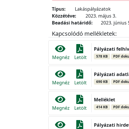
Típus:
Lakáspályázatok
Közzétéve:
2023. május 3.
Beadási határidő:
2023. június 
Kapcsolódó mellékletek:
Pályázati felhí
578 KB
PDF dok
Megnéz
Letölt
Pályázati adat
690 KB
PDF dok
Megnéz
Letölt
Melléklet
414 KB
PDF dok
Megnéz
Letölt
Pályázati hird