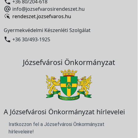

+36 80/204-618

info@jozsefvarosirendeszet.hu
rendeszet.jozsefvaros.hu
Gyermekvédelmi Készenléti Szolgálat

+36 30/493-1925
Józsefvárosi Önkormányzat
A Józsefvárosi Önkormányzat hírlevelei
Iratkozzon fel a Józsefvárosi Önkormányzat
hírleveleire!