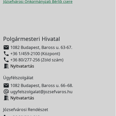
Józsefvárosi Önkormányzati Bérlői csere
Polgármesteri Hivatal

1082 Budapest, Baross u. 63-67.

+36 1/459-2100 (Központ)

+36 80/277-256 (Zöld szám)

Nyitvatartás
Ügyfélszolgálat

1082 Budapest, Baross u. 66–68.

ugyfelszolgalat@jozsefvaros.hu

Nyitvatartás
Józsefvárosi Rendészet