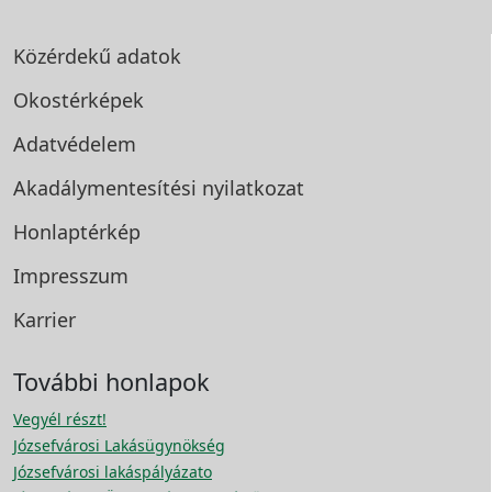
Közérdekű adatok
Okostérképek
Adatvédelem
Akadálymentesítési
nyilatkozat
Honlaptérkép
Impresszum
Karrier
További honlapok
Vegyél részt!
Józsefvárosi Lakásügynökség
Józsefvárosi lakáspályázato