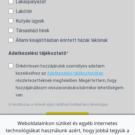
Lakáspályázat
Lakótér
Kutyás ügyek
Társasházi hírek
Állami kisajátításban érintett házak lakóinak
Adatkezelési tájékoztató
Önkéntesen hozzájárulok személyes adataim
kezeléséhez az
Adatkezelési tájékoztatóban
részletezetteknek megfelelően. Megértettem, hogy
hozzájárulásom visszavonására bármikor lehetőségem
van.
A leiratkozás a hírlevél alján található linkkel lesz lehetséges.
Feliratkozom!
Weboldalainkon sütiket és egyéb internetes
technológiákat használunk azért, hogy jobbá tegyük a
For the English Newsletter, click
HERE.