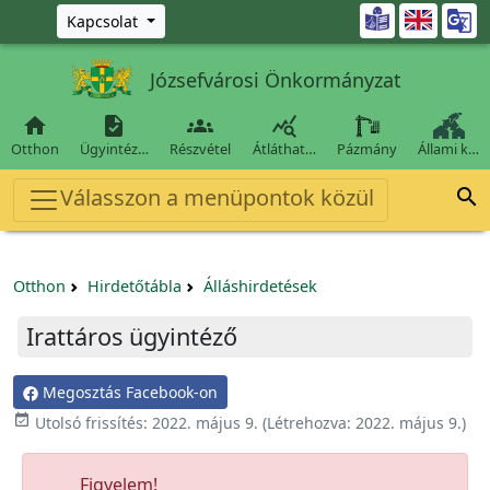
Ugrás a fő tartalomra

Kapcsolat
Józsefvárosi Önkormányzat




Otthon
Ügyintéz…
Részvétel
Átláthat…
Pázmány
Állami k…
Válasszon a menüpontok közül

Otthon
Hirdetőtábla
Álláshirdetések
Irattáros ügyintéző
Megosztás Facebook-on

Utolsó frissítés:
2022. május 9.
(Létrehozva:
2022. május 9.
)
Figyelem!