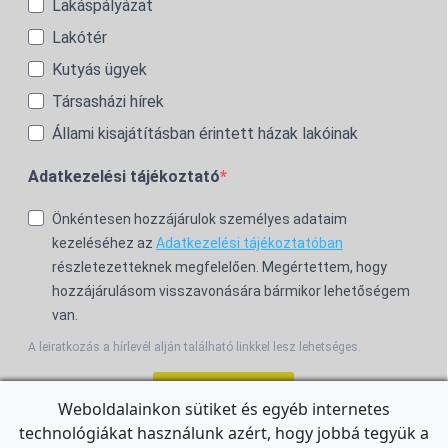
Lakáspályázat
Lakótér
Kutyás ügyek
Társasházi hírek
Állami kisajátításban érintett házak lakóinak
Adatkezelési tájékoztató
Önkéntesen hozzájárulok személyes adataim
kezeléséhez az
Adatkezelési tájékoztatóban
részletezetteknek megfelelően. Megértettem, hogy
hozzájárulásom visszavonására bármikor lehetőségem
van.
A leiratkozás a hírlevél alján található linkkel lesz lehetséges.
Feliratkozom!
Weboldalainkon sütiket és egyéb internetes
technológiákat használunk azért, hogy jobbá tegyük a
For the English Newsletter, click
HERE.