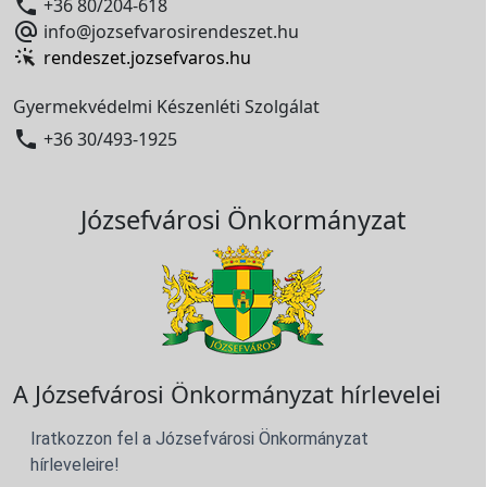

+36 80/204-618

info@jozsefvarosirendeszet.hu
rendeszet.jozsefvaros.hu
Gyermekvédelmi Készenléti Szolgálat

+36 30/493-1925
Józsefvárosi Önkormányzat
A Józsefvárosi Önkormányzat hírlevelei
Iratkozzon fel a Józsefvárosi Önkormányzat
hírleveleire!