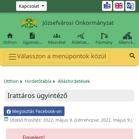
Ugrás a fő tartalomra

Kapcsolat
Józsefvárosi Önkormányzat




Otthon
Ügyintéz…
Részvétel
Átláthat…
Pázmány
Állami k…
Válasszon a menüpontok közül

Otthon
Hirdetőtábla
Álláshirdetések
Irattáros ügyintéző
Megosztás Facebook-on

Utolsó frissítés:
2022. május 9.
(Létrehozva:
2022. május 9.
)
Figyelem!