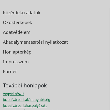
Közérdekű adatok
Okostérképek
Adatvédelem
Akadálymentesítési
nyilatkozat
Honlaptérkép
Impresszum
Karrier
További honlapok
Vegyél részt!
Józsefvárosi Lakásügynökség
Józsefvárosi lakáspályázato