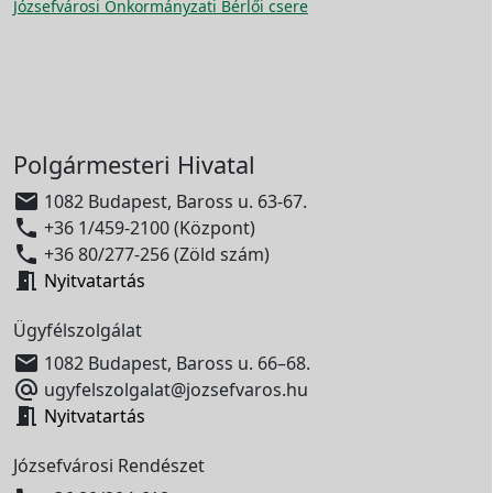
Józsefvárosi Önkormányzati Bérlői csere
Polgármesteri Hivatal

1082 Budapest, Baross u. 63-67.

+36 1/459-2100 (Központ)

+36 80/277-256 (Zöld szám)

Nyitvatartás
Ügyfélszolgálat

1082 Budapest, Baross u. 66–68.

ugyfelszolgalat@jozsefvaros.hu

Nyitvatartás
Józsefvárosi Rendészet