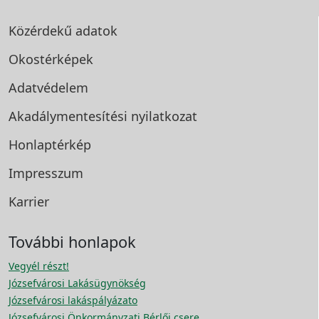
Közérdekű adatok
Okostérképek
Adatvédelem
Akadálymentesítési
nyilatkozat
Honlaptérkép
Impresszum
Karrier
További honlapok
Vegyél részt!
Józsefvárosi Lakásügynökség
Józsefvárosi lakáspályázato
Józsefvárosi Önkormányzati Bérlői csere