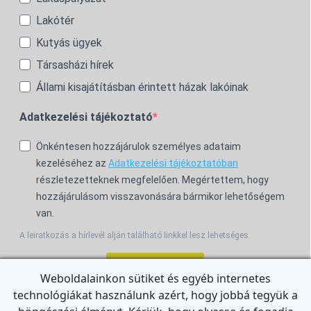
Lakótér
Kutyás ügyek
Társasházi hírek
Állami kisajátításban érintett házak lakóinak
Adatkezelési tájékoztató
Önkéntesen hozzájárulok személyes adataim
kezeléséhez az
Adatkezelési tájékoztatóban
részletezetteknek megfelelően. Megértettem, hogy
hozzájárulásom visszavonására bármikor lehetőségem
van.
A leiratkozás a hírlevél alján található linkkel lesz lehetséges.
Feliratkozom!
Weboldalainkon sütiket és egyéb internetes
technológiákat használunk azért, hogy jobbá tegyük a
For the English Newsletter, click
HERE.