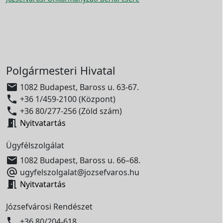
Polgármesteri Hivatal

1082 Budapest, Baross u. 63-67.

+36 1/459-2100 (Központ)

+36 80/277-256 (Zöld szám)

Nyitvatartás
Ügyfélszolgálat

1082 Budapest, Baross u. 66–68.

ugyfelszolgalat@jozsefvaros.hu

Nyitvatartás
Józsefvárosi Rendészet

+36 80/204-618