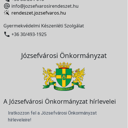

info@jozsefvarosirendeszet.hu
rendeszet.jozsefvaros.hu
Gyermekvédelmi Készenléti Szolgálat

+36 30/493-1925
Józsefvárosi Önkormányzat
A Józsefvárosi Önkormányzat hírlevelei
Iratkozzon fel a Józsefvárosi Önkormányzat
hírleveleire!