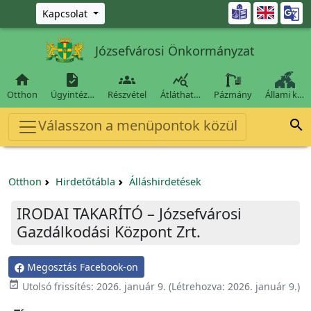
Ugrás a fő tartalomra

Kapcsolat
Józsefvárosi Önkormányzat




Otthon
Ügyintéz…
Részvétel
Átláthat…
Pázmány
Állami k…
Válasszon a menüpontok közül

Otthon
Hirdetőtábla
Álláshirdetések
IRODAI TAKARÍTÓ – Józsefvárosi
Gazdálkodási Központ Zrt.
Megosztás Facebook-on

Utolsó frissítés:
2026. január 9.
(Létrehozva:
2026. január 9.
)