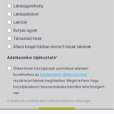
Lakásügynökség
Lakáspályázat
Lakótér
Kutyás ügyek
Társasházi hírek
Állami kisajátításban érintett házak lakóinak
Adatkezelési tájékoztató
Önkéntesen hozzájárulok személyes adataim
kezeléséhez az
Adatkezelési tájékoztatóban
részletezetteknek megfelelően. Megértettem, hogy
hozzájárulásom visszavonására bármikor lehetőségem
van.
A leiratkozás a hírlevél alján található linkkel lesz lehetséges.
Feliratkozom!