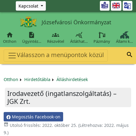
Ugrás a fő tartalomra

Kapcsolat
Józsefvárosi Önkormányzat




Otthon
Ügyintéz…
Részvétel
Átláthat…
Pázmány
Állami k…
Válasszon a menüpontok közül

Otthon
Hirdetőtábla
Álláshirdetések
Irodavezető (ingatlanszolgáltatás) –
JGK Zrt.
Megosztás Facebook-on

Utolsó frissítés:
2022. október 25.
(Létrehozva:
2022. május
9.
)