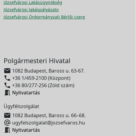
Józsefvárosi Lakásügynökség
Józsefvárosi lakáspályázato
Józsefvárosi Önkormányzati Bérlői csere
Polgármesteri Hivatal

1082 Budapest, Baross u. 63-67.

+36 1/459-2100 (Központ)

+36 80/277-256 (Zöld szám)

Nyitvatartás
Ügyfélszolgálat

1082 Budapest, Baross u. 66–68.

ugyfelszolgalat@jozsefvaros.hu

Nyitvatartás