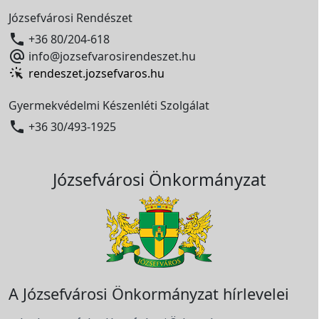
Józsefvárosi Rendészet

+36 80/204-618

info@jozsefvarosirendeszet.hu
rendeszet.jozsefvaros.hu
Gyermekvédelmi Készenléti Szolgálat

+36 30/493-1925
Józsefvárosi Önkormányzat
A Józsefvárosi Önkormányzat hírlevelei