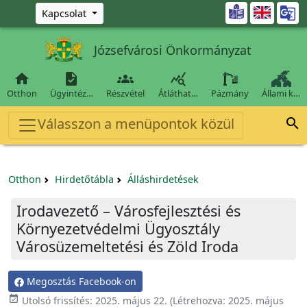
Ugrás a fő tartalomra

Kapcsolat
Józsefvárosi Önkormányzat




Otthon
Ügyintéz…
Részvétel
Átláthat…
Pázmány
Állami k…
Válasszon a menüpontok közül

Otthon
Hirdetőtábla
Álláshirdetések
Irodavezető – Városfejlesztési és
Környezetvédelmi Ügyosztály
Városüzemeltetési és Zöld Iroda
Megosztás Facebook-on

Utolsó frissítés:
2025. május 22.
(Létrehozva:
2025. május