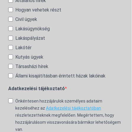
Általános hírek
Hogyan vehetek részt
Civil ügyek
Lakásügynökség
Lakáspályázat
Lakótér
Kutyás ügyek
Társasházi hírek
Állami kisajátításban érintett házak lakóinak
Adatkezelési tájékoztató
Önkéntesen hozzájárulok személyes adataim
kezeléséhez az
Adatkezelési tájékoztatóban
részletezetteknek megfelelően. Megértettem, hogy
hozzájárulásom visszavonására bármikor lehetőségem
van.