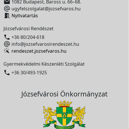

1082 Budapest, Baross u. 66–68.

ugyfelszolgalat@jozsefvaros.hu

Nyitvatartás
Józsefvárosi Rendészet

+36 80/204-618

info@jozsefvarosirendeszet.hu
rendeszet.jozsefvaros.hu
Gyermekvédelmi Készenléti Szolgálat

+36 30/493-1925
Józsefvárosi Önkormányzat