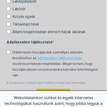
Lakáspályázat
Lakótér
Kutyás ügyek
Társasházi hírek
Állami kisajátításban érintett házak lakóinak
Adatkezelési tájékoztató
Önkéntesen hozzájárulok személyes adataim
kezeléséhez az
Adatkezelési tájékoztatóban
részletezetteknek megfelelően. Megértettem, hogy
hozzájárulásom visszavonására bármikor lehetőségem
van.
A leiratkozás a hírlevél alján található linkkel lesz lehetséges.
Feliratkozom!
Weboldalainkon sütiket és egyéb internetes
technológiákat használunk azért, hogy jobbá tegyük a
For the English Newsletter, click
HERE.