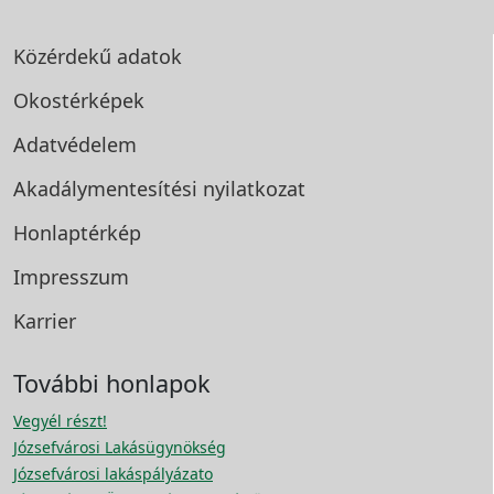
Közérdekű adatok
Okostérképek
Adatvédelem
Akadálymentesítési
nyilatkozat
Honlaptérkép
Impresszum
Karrier
További honlapok
Vegyél részt!
Józsefvárosi Lakásügynökség
Józsefvárosi lakáspályázato