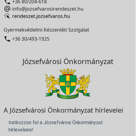

+36 80/204-618

info@jozsefvarosirendeszet.hu
rendeszet.jozsefvaros.hu
Gyermekvédelmi Készenléti Szolgálat

+36 30/493-1925
Józsefvárosi Önkormányzat
A Józsefvárosi Önkormányzat hírlevelei
Iratkozzon fel a Józsefvárosi Önkormányzat
hírleveleire!