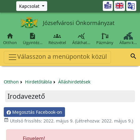
Ugrás a fő tartalomra

Kapcsolat
Józsefvárosi Önkormányzat




Otthon
Ügyintéz…
Részvétel
Átláthat…
Pázmány
Állami k…
Válasszon a menüpontok közül

Otthon
Hirdetőtábla
Álláshirdetések
Irodavezető
Megosztás Facebook-on

Utolsó frissítés:
2022. május 9.
(Létrehozva:
2022. május 9.
)
Figyelem!