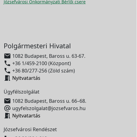
Józsefvárosi Önkormányzati Bérlői csere
Polgármesteri Hivatal

1082 Budapest, Baross u. 63-67.

+36 1/459-2100 (Központ)

+36 80/277-256 (Zöld szám)

Nyitvatartás
Ügyfélszolgálat

1082 Budapest, Baross u. 66–68.

ugyfelszolgalat@jozsefvaros.hu

Nyitvatartás
Józsefvárosi Rendészet