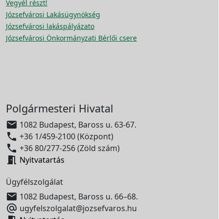
Vegyél részt!
Józsefvárosi Lakásügynökség
Józsefvárosi lakáspályázato
Józsefvárosi Önkormányzati Bérlői csere
Polgármesteri Hivatal

1082 Budapest, Baross u. 63-67.

+36 1/459-2100 (Központ)

+36 80/277-256 (Zöld szám)

Nyitvatartás
Ügyfélszolgálat

1082 Budapest, Baross u. 66–68.

ugyfelszolgalat@jozsefvaros.hu