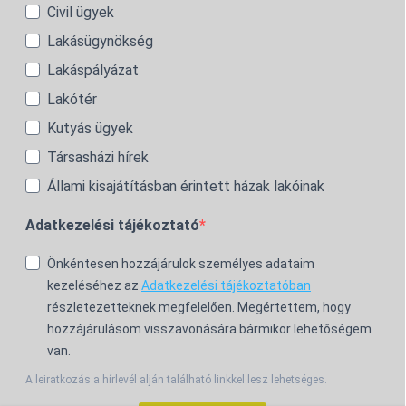
Civil ügyek
Lakásügynökség
Lakáspályázat
Lakótér
Kutyás ügyek
Társasházi hírek
Állami kisajátításban érintett házak lakóinak
Adatkezelési tájékoztató
Önkéntesen hozzájárulok személyes adataim
kezeléséhez az
Adatkezelési tájékoztatóban
részletezetteknek megfelelően. Megértettem, hogy
hozzájárulásom visszavonására bármikor lehetőségem
van.
A leiratkozás a hírlevél alján található linkkel lesz lehetséges.