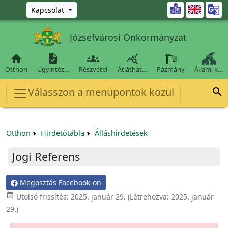
Ugrás a fő tartalomra

Kapcsolat
Józsefvárosi Önkormányzat




Otthon
Ügyintéz…
Részvétel
Átláthat…
Pázmány
Állami k…
Válasszon a menüpontok közül

Otthon
Hirdetőtábla
Álláshirdetések
Jogi Referens
Megosztás Facebook-on

Utolsó frissítés:
2025. január 29.
(Létrehozva:
2025. január
29.
)