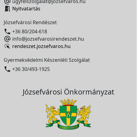

ugyfelszolgalat@jozsefvaros.hu

Nyitvatartás
Józsefvárosi Rendészet

+36 80/204-618

info@jozsefvarosirendeszet.hu
rendeszet.jozsefvaros.hu
Gyermekvédelmi Készenléti Szolgálat

+36 30/493-1925
Józsefvárosi Önkormányzat