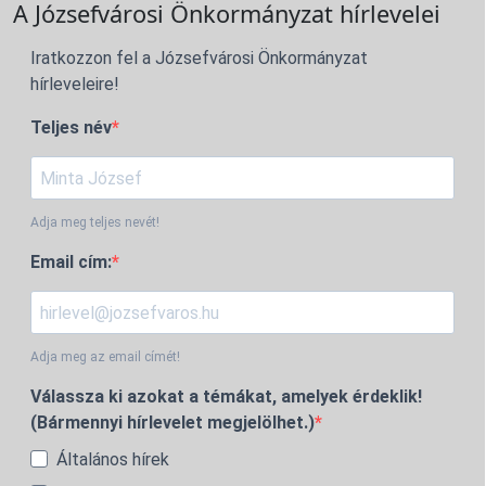
A Józsefvárosi Önkormányzat hírlevelei
Iratkozzon fel a Józsefvárosi Önkormányzat
hírleveleire!
Teljes név
Adja meg teljes nevét!
Email cím:
Adja meg az email címét!
Válassza ki azokat a témákat, amelyek érdeklik!
(Bármennyi hírlevelet megjelölhet.)
Általános hírek