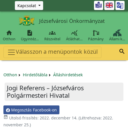
Ugrás a fő tartalomra

Kapcsolat
Józsefvárosi Önkormányzat




Otthon
Ügyintéz…
Részvétel
Átláthat…
Pázmány
Állami k…
Válasszon a menüpontok közül

Otthon
Hirdetőtábla
Álláshirdetések
Jogi Referens – Józsefváros
Polgármesteri Hivatal
Megosztás Facebook-on

Utolsó frissítés:
2022. december 14.
(Létrehozva:
2022.
november 25.
)