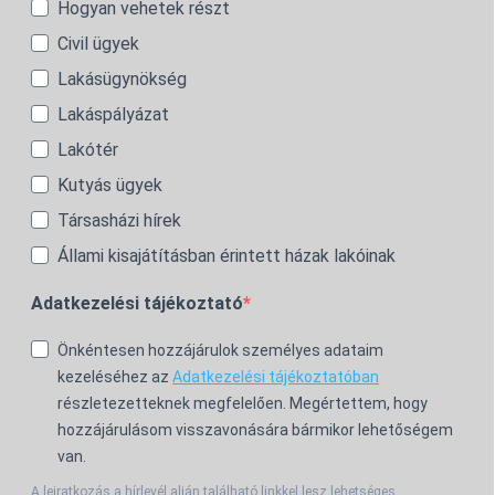
Hogyan vehetek részt
Civil ügyek
Lakásügynökség
Lakáspályázat
Lakótér
Kutyás ügyek
Társasházi hírek
Állami kisajátításban érintett házak lakóinak
Adatkezelési tájékoztató
Önkéntesen hozzájárulok személyes adataim
kezeléséhez az
Adatkezelési tájékoztatóban
részletezetteknek megfelelően. Megértettem, hogy
hozzájárulásom visszavonására bármikor lehetőségem
van.
A leiratkozás a hírlevél alján található linkkel lesz lehetséges.