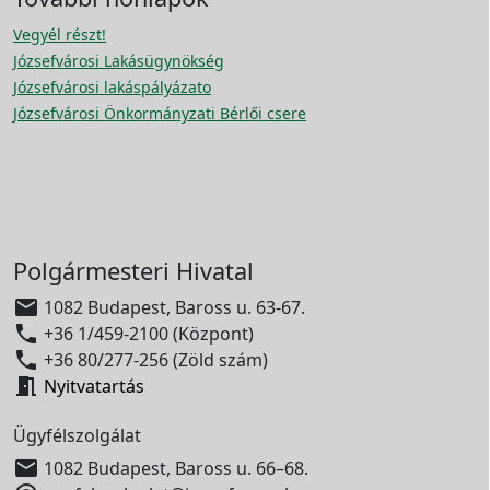
Vegyél részt!
Józsefvárosi Lakásügynökség
Józsefvárosi lakáspályázato
Józsefvárosi Önkormányzati Bérlői csere
Polgármesteri Hivatal

1082 Budapest, Baross u. 63-67.

+36 1/459-2100 (Központ)

+36 80/277-256 (Zöld szám)

Nyitvatartás
Ügyfélszolgálat

1082 Budapest, Baross u. 66–68.