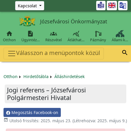
Ugrás a fő tartalomra

Kapcsolat
Józsefvárosi Önkormányzat




Otthon
Ügyintéz…
Részvétel
Átláthat…
Pázmány
Állami k…
Válasszon a menüpontok közül

Otthon
Hirdetőtábla
Álláshirdetések
Jogi referens – Józsefvárosi
Polgármesteri Hivatal
Megosztás Facebook-on

Utolsó frissítés:
2025. május 23.
(Létrehozva:
2025. május 9.
)