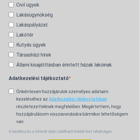
Civil ügyek
Lakásügynökség
Lakáspályázat
Lakótér
Kutyás ügyek
Társasházi hírek
Állami kisajátításban érintett házak lakóinak
Adatkezelési tájékoztató
Önkéntesen hozzájárulok személyes adataim
kezeléséhez az
Adatkezelési tájékoztatóban
részletezetteknek megfelelően. Megértettem, hogy
hozzájárulásom visszavonására bármikor lehetőségem
van.
A leiratkozás a hírlevél alján található linkkel lesz lehetséges.