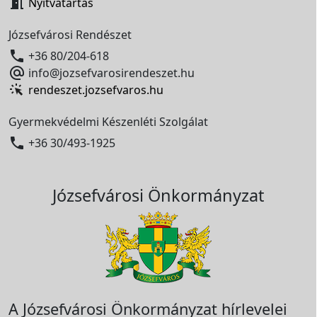

Nyitvatartás
Józsefvárosi Rendészet

+36 80/204-618

info@jozsefvarosirendeszet.hu
rendeszet.jozsefvaros.hu
Gyermekvédelmi Készenléti Szolgálat

+36 30/493-1925
Józsefvárosi Önkormányzat
A Józsefvárosi Önkormányzat hírlevelei