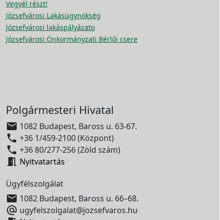
Vegyél részt!
Józsefvárosi Lakásügynökség
Józsefvárosi lakáspályázato
Józsefvárosi Önkormányzati Bérlői csere
Polgármesteri Hivatal

1082 Budapest, Baross u. 63-67.

+36 1/459-2100 (Központ)

+36 80/277-256 (Zöld szám)

Nyitvatartás
Ügyfélszolgálat

1082 Budapest, Baross u. 66–68.

ugyfelszolgalat@jozsefvaros.hu