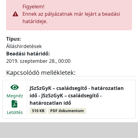
Figyelem!
Ennek az pályázatnak már lejárt a beadási
határideje.
Típus:
Álláshirdetések
Beadási határidő:
2019. szeptember 28., 00:00
Kapcsolódó mellékletek:
JSzSzGyK – családsegítő - határozatlan
idő - JSzSzGyK – családsegítő -
Megnéz
határozatlan idő
510 KB
PDF dokumentum
Letöltés