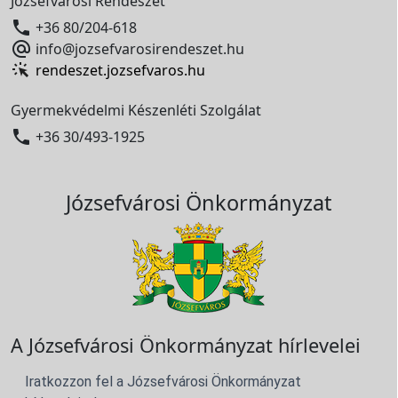
Józsefvárosi Rendészet

+36 80/204-618

info@jozsefvarosirendeszet.hu
rendeszet.jozsefvaros.hu
Gyermekvédelmi Készenléti Szolgálat

+36 30/493-1925
Józsefvárosi Önkormányzat
A Józsefvárosi Önkormányzat hírlevelei
Iratkozzon fel a Józsefvárosi Önkormányzat