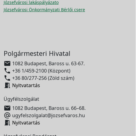
Józsefvárosi lakáspályázato
Józsefvárosi Önkormányzati Bérlői csere
Polgármesteri Hivatal

1082 Budapest, Baross u. 63-67.

+36 1/459-2100 (Központ)

+36 80/277-256 (Zöld szám)

Nyitvatartás
Ügyfélszolgálat

1082 Budapest, Baross u. 66–68.

ugyfelszolgalat@jozsefvaros.hu

Nyitvatartás