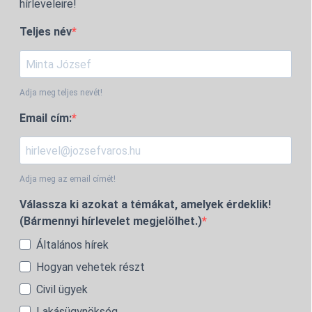
hírleveleire!
Teljes név
Adja meg teljes nevét!
Email cím:
Adja meg az email címét!
Válassza ki azokat a témákat, amelyek érdeklik!
(Bármennyi hírlevelet megjelölhet.)
Általános hírek
Hogyan vehetek részt
Civil ügyek
Lakásügynökség